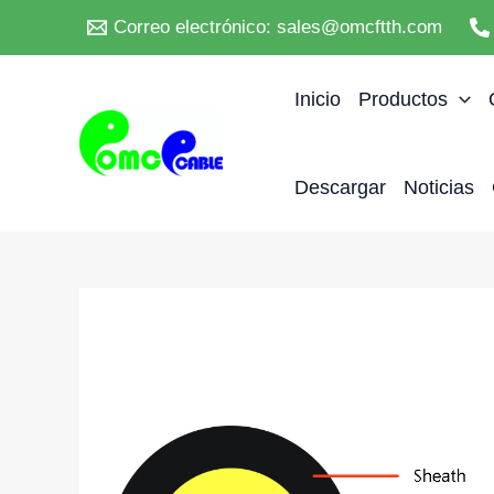
Ir
Correo electrónico: sales@omcftth.com
al
contenido
Inicio
Productos
Descargar
Noticias