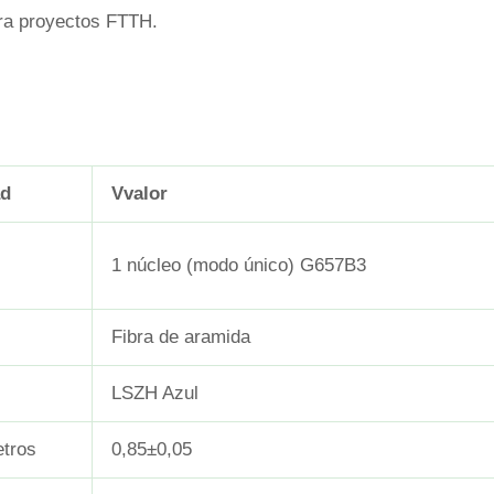
ara proyectos FTTH.
ad
V
valor
1 núcleo (modo único) G657B3
Fibra de aramida
LSZH Azul
etros
0,85±0,05