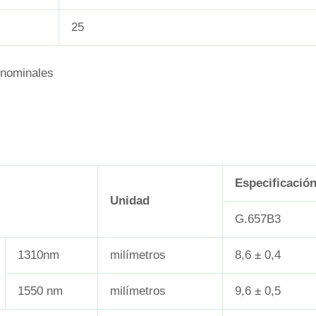
25
 nominales
Especificació
Unidad
G.657B3
1310nm
milímetros
8,6 ± 0,4
1550 nm
milímetros
9,6 ± 0,5