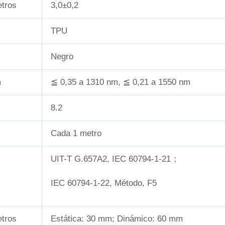
etros
3,0±0,2
TPU
Negro
m
≦ 0,35 a 1310 nm, ≦ 0,21 a 1550 nm
8.2
Cada 1 metro
UIT-T G.657A2, IEC 60794-1-21；
IEC 60794-1-22, Método, F5
etros
Estática: 30 mm; Dinámico: 60 mm