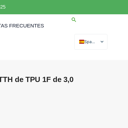
825
AS FRECUENTES
Spanish
English
Arabic
French
TTH de TPU 1F de 3,0
German
Portuguese
Russian