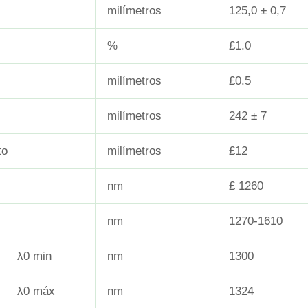
milímetros
125,0 ± 0,7
%
£1.0
milímetros
£0.5
milímetros
242 ± 7
to
milímetros
£12
nm
£ 1260
nm
1270-1610
λ0 min
nm
1300
λ0 máx
nm
1324