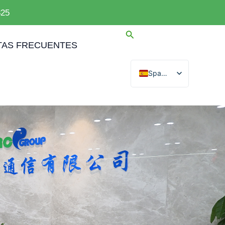
825
AS FRECUENTES
Spanish
English
Arabic
French
German
Portuguese
Russian