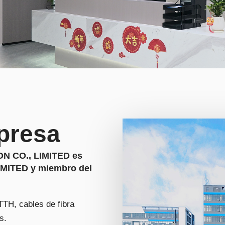
presa
CO., LIMITED es
IMITED y miembro del
TTH, cables de fibra
s.