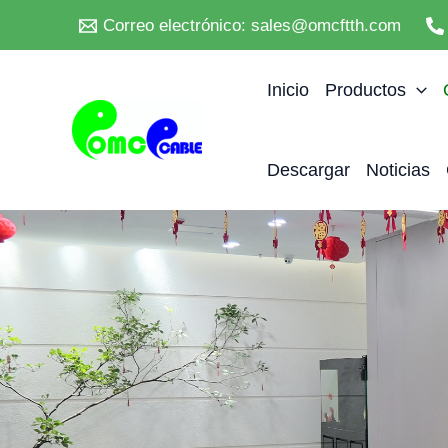
Ir
Correo electrónico: sales@omcftth.com
al
contenido
Inicio
Productos
Descargar
Noticias