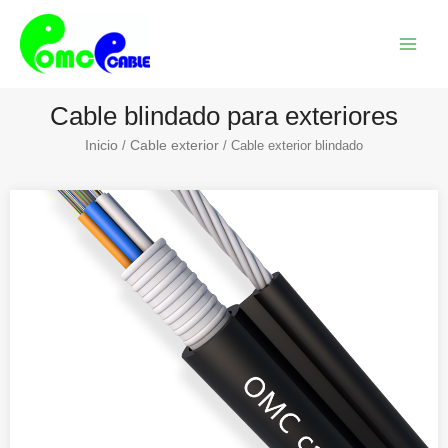
Ir
Menú
al
princi
contenido
Cable blindado para exteriores
Inicio
Cable exterior
/
/ Cable exterior blindado