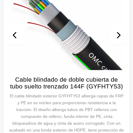
Cable blindado unitubo 2-12F (GYXTP)
Hilo de vidrio PE
El cable GYXTP de OMC contiene un único tubo PBT que
contiene de 2 a 12 fibras. Su envoltura de hilo de vidrio y
cinta de acero que bloquea el agua proporciona resistencia
al agua y protección mecánica. Su resistencia a la tracción
de hasta 1200 N se debe a la funda de PE y a los cables de
acero enterrados en su interior. Es un cable de fibra óptica