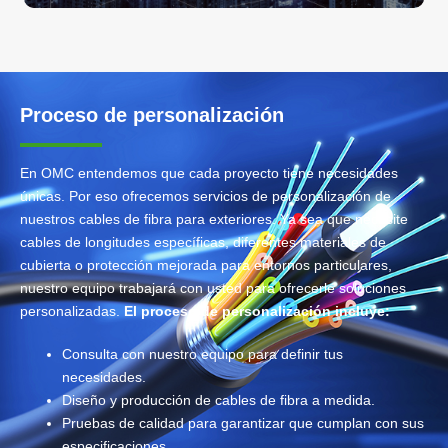
Proceso de personalización
En OMC entendemos que cada proyecto tiene necesidades
únicas. Por eso ofrecemos servicios de personalización de
nuestros cables de fibra para exteriores. Ya sea que necesite
cables de longitudes específicas, diferentes materiales de
cubierta o protección mejorada para entornos particulares,
nuestro equipo trabajará con usted para ofrecerle soluciones
personalizadas.
El proceso de personalización incluye:
Consulta con nuestro equipo para definir tus
necesidades.
Diseño y producción de cables de fibra a medida.
Pruebas de calidad para garantizar que cumplan con sus
especificaciones.