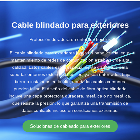
Cable blindado-TPU
Cable de microfibra
Cinta plana Cable de fibra
Cable blindado para exteriores
Protección duradera en entornos hostiles
El cable blindado para exteriores juega un papel crucial en el
mantenimiento de redes de comunicación estables y de alta
calidad. Estos cables están especialmente diseñados para
soportar entornos exteriores hostiles, ya sea enterrados bajo
tierra o instalados en lo alto, donde los cables comunes
pueden fallar. El diseño del cable de fibra óptica blindado
incluye una capa protectora duradera, metálica o no metálica,
que resiste la presión, lo que garantiza una transmisión de
datos confiable incluso en condiciones extremas.
Soluciones de cableado para exteriores