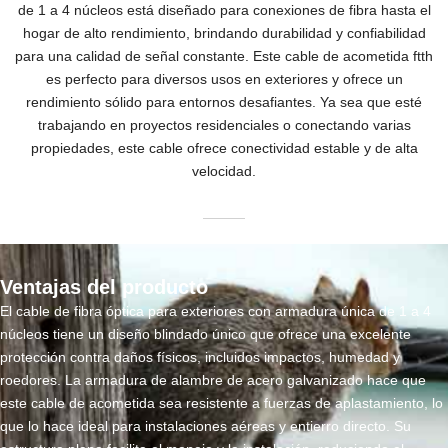
de 1 a 4 núcleos está diseñado para conexiones de fibra hasta el
hogar de alto rendimiento, brindando durabilidad y confiabilidad
para una calidad de señal constante. Este cable de acometida ftth
es perfecto para diversos usos en exteriores y ofrece un
rendimiento sólido para entornos desafiantes. Ya sea que esté
trabajando en proyectos residenciales o conectando varias
propiedades, este cable ofrece conectividad estable y de alta
velocidad.
Ventajas del producto
El cable de fibra óptica para exteriores con armadura única de 1 a 4
núcleos tiene un diseño blindado único que ofrece una excelente
protección contra daños físicos, incluidos impactos, humedad y
roedores. La armadura de alambre de acero galvanizado hace que
este cable de acometida sea resistente a fuerzas de aplastamiento, lo
que lo hace ideal para instalaciones aéreas y entierro directo. Su