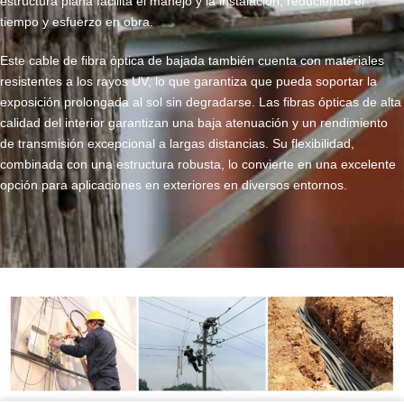
estructura plana facilita el manejo y la instalación, reduciendo el
tiempo y esfuerzo en obra.
Este cable de fibra óptica de bajada también cuenta con materiales
resistentes a los rayos UV, lo que garantiza que pueda soportar la
exposición prolongada al sol sin degradarse. Las fibras ópticas de alta
calidad del interior garantizan una baja atenuación y un rendimiento
de transmisión excepcional a largas distancias. Su flexibilidad,
combinada con una estructura robusta, lo convierte en una excelente
opción para aplicaciones en exteriores en diversos entornos.