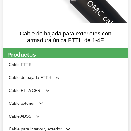
Cable de bajada para exteriores con
armadura única FTTH de 1-4F
Productos
Cable FTTR
Cable de bajada FTTH
Cable FTTA CPRI
Cable de bajada FTTH plano Butterfly
Cable exterior
Antena Autosoportada FTTH Cable de bajada
Cable CPRI blindado
Cable ADSS
Cable de acometida FTTH de conducto redondo no
Cable CPRI sin armadura
Cable blindado para exteriores
blindado de 1-4 núcleos
Cable para interior y exterior
Cable no blindado
Cable ADSS de cubierta simple