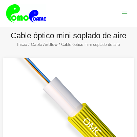
Ir
Menú
al
princi
contenido
Cable óptico mini soplado de aire
Inicio
Cable AirBlow
/
/ Cable óptico mini soplado de aire