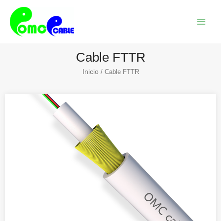
Ir
Menú
al
princi
contenido
Cable FTTR
Inicio
/ Cable FTTR