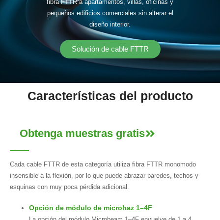
fibra FTTR a apartamentos, villas, oficinas y
pequeños edificios comerciales sin alterar el
diseño interior.
Solución de cable FTTR
Características del producto
Obtenga muestras gratis
Cada cable FTTR de esta categoría utiliza fibra FTTR monomodo
insensible a la flexión, por lo que puede abrazar paredes, techos y
esquinas con muy poca pérdida adicional.
Opción de módulo de microhaz 1–4F
La opción del módulo Microbeam 1–4F envuelve de 1 a 4