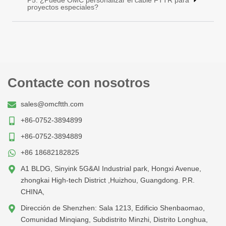
P5: ¿Puede OMC personalizar el cable FTTR para
proyectos especiales?
Contacte con nosotros
sales@omcftth.com
+86-0752-3894899
+86-0752-3894889
+86 18682182825
A1 BLDG, Sinyink 5G&AI Industrial park, Hongxi Avenue,
zhongkai High-tech District ,Huizhou, Guangdong. P.R.
CHINA,
Dirección de Shenzhen: Sala 1213, Edificio Shenbaomao,
Comunidad Minqiang, Subdistrito Minzhi, Distrito Longhua,