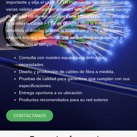
importante y elija el cable FTTR multinúcleo Microbeam cuando
varias salidas compartan la misma ruta o cuando desee núcleos
de fibra FTTR de repuesto para una futura expansión. Al utilizar
la familia de cables FTTR de OMC en toda la construcción,
simplifica el diseño, acelera la instalación y deja a su equipo con
una red limpia y consistente que es más fácil de mantener y
actualizar con el tiempo.
Consulta con nuestro equipo para definir tus
necesidades.
Diseño y producción de cables de fibra a medida.
Pruebas de calidad para garantizar que cumplan con sus
especificaciones.
Entrega oportuna a su ubicación.
Productos recomendados para su red exterior
CONTÁCTANOS