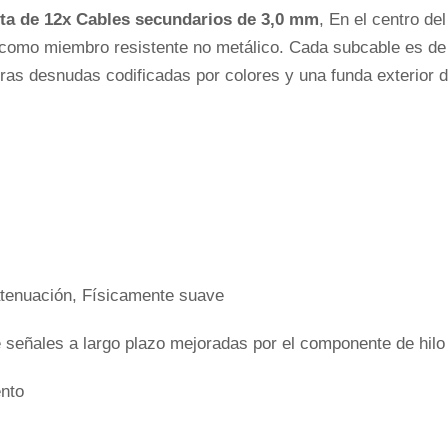
ta de 12
x
Cables secundarios de 3,0 mm
, En el centro de
), como miembro resistente no metálico. Cada subcable es 
fibras desnudas codificadas por colores y una funda exterio
 atenuación, Físicamente suave
de señales a largo plazo mejoradas por el componente de hil
ento