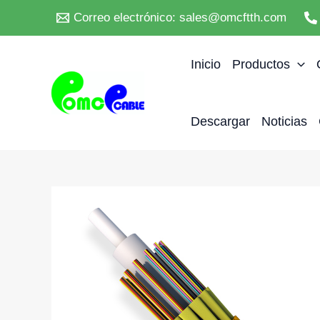
Ir
Correo electrónico: sales@omcftth.com
al
contenido
Inicio
Productos
Descargar
Noticias