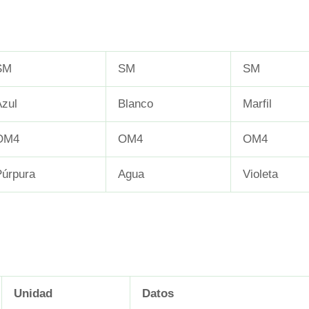
SM
SM
SM
Azul
Blanco
Marfil
OM4
OM4
OM4
Púrpura
Agua
Violeta
Unidad
Datos