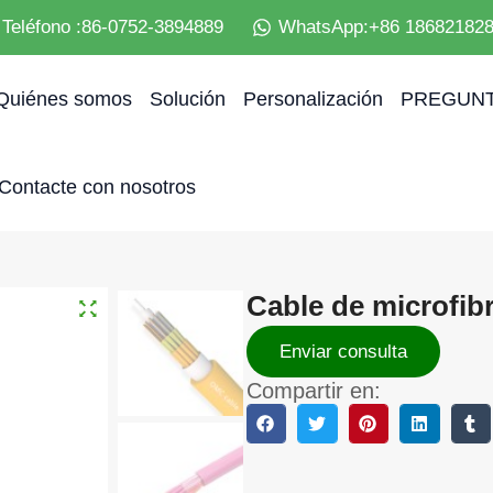
Teléfono :86-0752-3894889
WhatsApp:+86 18682182
Quiénes somos
Solución
Personalización
PREGUNT
Contacte con nosotros
Cable de microfib
Enviar consulta
Compartir en: