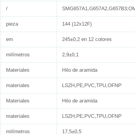
/
SMG657A1,G657A2,G657B3;O
pieza
144 (12x12F)
em
245±0,2 en 12 colores
milímetros
2,9±0,1
Materiales
Hilo de aramida
materiales
LSZH,PE,PVC,TPU,OFNP
Materiales
Hilo de aramida
materiales
LSZH,PE,PVC,TPU,OFNP
milímetros
17,5±0,5