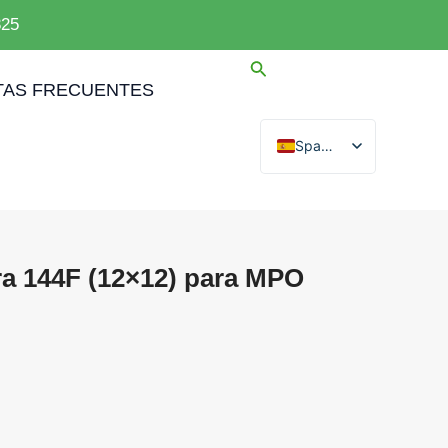
825
AS FRECUENTES
Spanish
English
Arabic
French
ra 144F (12×12) para MPO
German
Portuguese
Russian