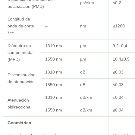
ps/√km
≤0,2
polarización (PMD)
Longitud de
onda de corte
–
nm
≤1260
λcc
Diámetro de
1310 nm
µm
9,2±0,4
campo modal
1550 nm
µm
10,4±0,5
(MFD)
1310 nm
dB
≤0,03
Discontinuidad
de atenuación
1550 nm
dB
≤0,03
1310 nm
dB/km
≤0,04
Atenuación
bidireccional
1550 nm
dB/km
≤0,04
Geométrico