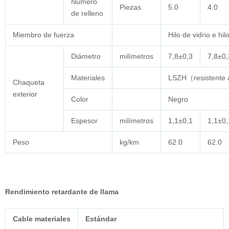
Número
Piezas
5.0
4.0
de relleno
Miembro de fuerza
Hilo de vidrio e h
Diámetro
milímetros
7,8±0,3
7,8±0,
Materiales
LSZH（resistente 
Chaqueta
exterior
Color
Negro
Espesor
milímetros
1,1±0,1
1,1±0,
Peso
kg/km
62.0
62.0
Rendimiento retardante de llama
Cable
materiales
Estándar