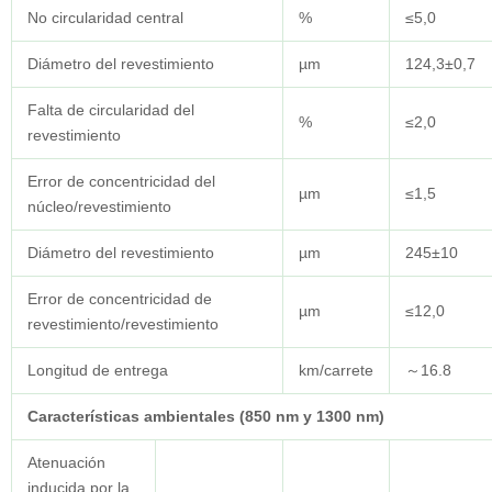
No circularidad central
%
≤5,0
Diámetro del revestimiento
µm
124,3±0,7
Falta de circularidad del
%
≤2,0
revestimiento
Error de concentricidad del
µm
≤1,5
núcleo/revestimiento
Diámetro del revestimiento
µm
245±10
Error de concentricidad de
µm
≤12,0
revestimiento/revestimiento
Longitud de entrega
km/carrete
～16.8
Características ambientales (850 nm y 1300 nm)
Atenuación
inducida por la