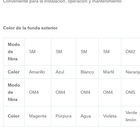
Conveniente para la instalación, operación y mantenimiento
Color de la funda exterior
Modo
de
SM
SM
SM
SM
OM2
fibra
Color
Amarillo
Azul
Blanco
Marfil
Naranj
Modo
de
OM4
OM4
OM4
OM4
OM5
fibra
Verde
Color
Magenta
Púrpura
Agua
Violeta
limón