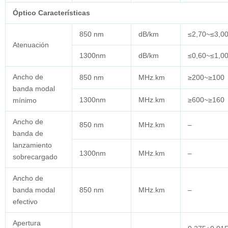
Óptico
Características
850 nm
dB/km
≤2,70~≤3,0
Atenuación
1300nm
dB/km
≤0,60~≤1,0
Ancho de
850 nm
MHz.km
≥200~≥100
banda modal
1300nm
MHz.km
≥600~≥160
mínimo
Ancho de
850 nm
MHz.km
–
banda de
lanzamiento
1300nm
MHz.km
–
sobrecargado
Ancho de
banda modal
850 nm
MHz.km
–
efectivo
Apertura