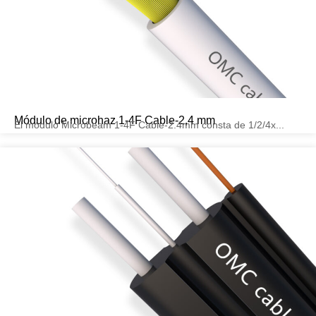
Módulo de microhaz 1-4F Cable-2,4 mm
El módulo Microbeam 1-4F Cable-2.4mm consta de 1/2/4x...