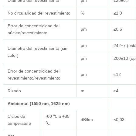
Diámetro del revestimiento
µm
125±0,7
No circularidad del revestimiento
%
≤1,0
Error de concentricidad del
µm
≤0,6
núcleo/revestimiento
µm
242±7 (est
Diámetro del revestimiento (sin
color)
µm
200±10 (op
Error de concentricidad del
µm
≤12
revestimiento/revestimiento
Rizado
m
≥4
Ambiental (1550 nm, 1625 nm)
Ciclos de
-60 ℃ a +85
dB/km
≤0,03
temperatura
℃