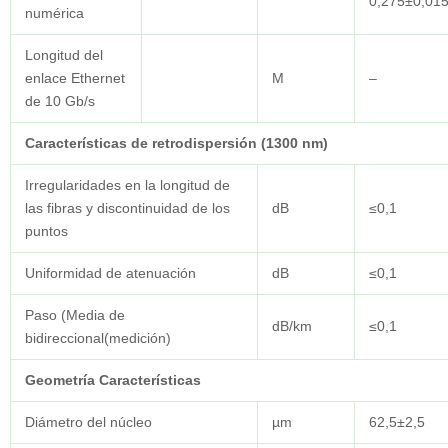
0,275±0,01
numérica
Longitud del
enlace Ethernet
M
–
de 10 Gb/s
Características de retrodispersión (1300 nm)
Irregularidades en la longitud de
las fibras y discontinuidad de los
dB
≤0,1
puntos
Uniformidad de atenuación
dB
≤0,1
Paso (Media de
dB/km
≤0,1
bidireccional(medición)
Geometría
Características
Diámetro del núcleo
µm
62,5±2,5