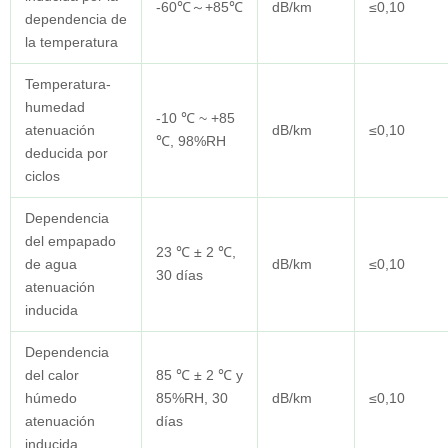
-60℃～+85℃
dB/km
≤0,10
dependencia de
la temperatura
Temperatura-
humedad
-10 ℃ ~ +85
atenuación
dB/km
≤0,10
℃, 98%RH
deducida por
ciclos
Dependencia
del empapado
23 ℃ ± 2 ℃,
de agua
dB/km
≤0,10
30 días
atenuación
inducida
Dependencia
del calor
85 ℃ ± 2 ℃ y
húmedo
85%RH, 30
dB/km
≤0,10
atenuación
días
inducida