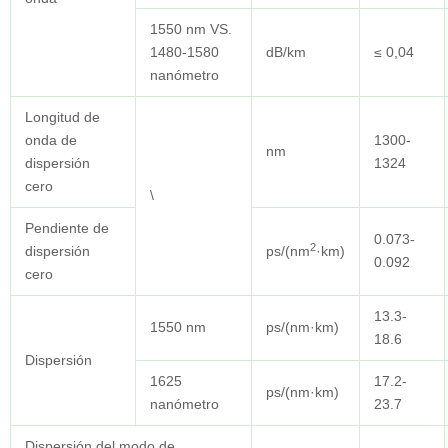
1550 nm VS.
1480-1580
dB/km
≤ 0,04
nanómetro
Longitud de
onda de
1300-
nm
dispersión
1324
cero
\
Pendiente de
0.073-
2
dispersión
ps/(nm
·km)
0.092
cero
13.3-
1550 nm
ps/(nm·km)
18.6
Dispersión
1625
17.2-
ps/(nm·km)
nanómetro
23.7
Dispersión del modo de