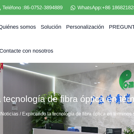
Teléfono :86-0752-3894889
WhatsApp:+86 18682182
Quiénes somos
Solución
Personalización
PREGUNT
Contacte con nosotros
 tecnología de fibra óptica en té
Noticias
/
/ Explicando la tecnología de fibra óptica en términos