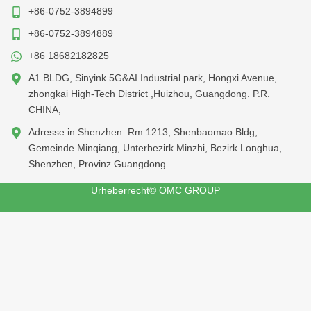
+86-0752-3894899
+86-0752-3894889
+86 18682182825
A1 BLDG, Sinyink 5G&AI Industrial park, Hongxi Avenue,
zhongkai High-Tech District ,Huizhou, Guangdong. P.R.
CHINA,
Adresse in Shenzhen: Rm 1213, Shenbaomao Bldg,
Gemeinde Minqiang, Unterbezirk Minzhi, Bezirk Longhua,
Shenzhen, Provinz Guangdong
Urheberrecht© OMC GROUP