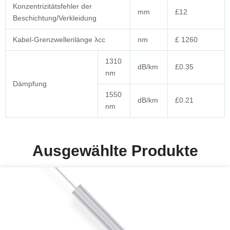
Konzentrizitätsfehler der
mm
£12
Beschichtung/Verkleidung
Kabel-Grenzwellenlänge λcc
nm
£ 1260
1310
dB/km
£0.35
nm
Dämpfung
1550
dB/km
£0.21
nm
Ausgewählte Produkte