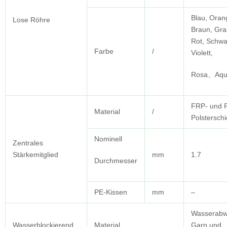
Blau, Oran
Lose Röhre
Braun, Gra
Rot, Schwa
Farbe
/
Violett,
Rosa、Aq
FRP- und 
Material
/
Polsterschi
Nominell
Zentrales
Stärkemitglied
mm
1.7
Durchmesser
PE-Kissen
mm
–
Wasserabw
Wasserblockierend
Material
Garn und