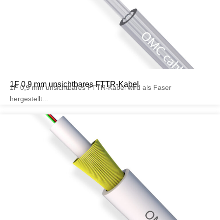
1F 0,9 mm unsichtbares FTTR-Kabel
1F 0,9 mm unsichtbares FTTR-Kabel wird als Faser
hergestellt...