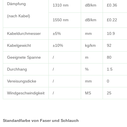
Dämpfung
1310 nm
dB/km
£0.36
(nach Kabel)
1550 nm
dB/km
£0.22
Kabeldurchmesser
±5%
mm
10.9
Kabelgewicht
±10%
kg/km
92
Geeignete Spanne
/
m
80
Durchhang
/
%
1.5
Vereisungsdicke
/
mm
0
Windgeschwindigkeit
/
MS
25
Standardfarbe von Faser und Schlauch