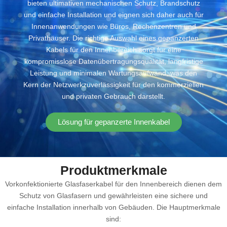
bieten ultimativen mechanischen Schutz, Brandschutz
und einfache Installation und eignen sich daher auch für
Innenanwendungen wie Büros, Rechenzentren und
Privathäuser. Die richtige Auswahl eines gepanzerten
Kabels für den Innenbereich sorgt für eine
kompromisslose Datenübertragungsqualität, langfristige
Leistung und minimalen Wartungsaufwand, was den
Kern der Netzwerkzuverlässigkeit für den kommerziellen
und privaten Gebrauch darstellt.
Lösung für gepanzerte Innenkabel
Produktmerkmale
Vorkonfektionierte Glasfaserkabel für den Innenbereich dienen dem
Schutz von Glasfasern und gewährleisten eine sichere und
einfache Installation innerhalb von Gebäuden. Die Hauptmerkmale
sind: