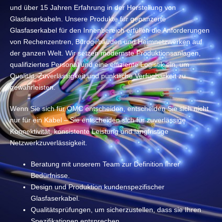
und über 15 Jahren Erfahrung in der Herstellung von
Glasfaserkabeln. Unsere Produkte für gepanzerte
Glasfaserkabel für den Innenbereich erfüllen die Anforderungen
von Rechenzentren, Bürogebäuden und Heimnetzwerken auf
der ganzen Welt. Wir setzen modernste Produktionsanlagen,
qualifiziertes Personal und eine effiziente Logistik ein, um
Qualität, Zuverlässigkeit und pünktliche Verfügbarkeit zu
gewährleisten.
Wenn Sie sich für OMC entscheiden, entscheiden Sie sich nicht
nur für ein Kabel – Sie entscheiden sich für zuverlässige
Konnektivität, konsistente Leistung und langfristige
Netzwerkzuverlässigkeit.
Beratung mit unserem Team zur Definition Ihrer
Bedürfnisse.
Design und Produktion kundenspezifischer
Glasfaserkabel.
Qualitätsprüfungen, um sicherzustellen, dass sie Ihren
Spezifikationen entsprechen.