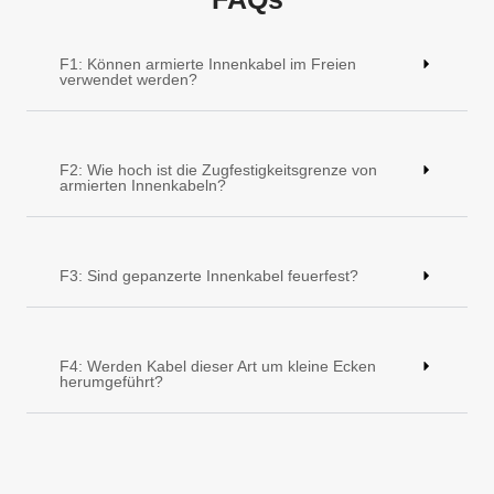
Schließlich bedeckte ein weiteres Aramidgarn das
Panzerrohr und einen Außenmantel aus LSZH, PE
oder PVC.
F1: Können armierte Innenkabel im Freien
verwendet werden?
F2: Wie hoch ist die Zugfestigkeitsgrenze von
armierten Innenkabeln?
F3: Sind gepanzerte Innenkabel feuerfest?
F4: Werden Kabel dieser Art um kleine Ecken
herumgeführt?