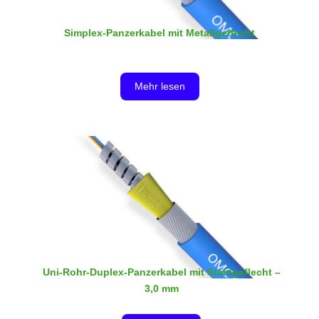
Simplex-Panzerkabel mit Metallgeflecht
Das gepanzerte Simplex-Kabel mit extra Metallgeflecht
besteht aus 0,6 mm oder 0,9 mm dicken Pufferfasern,
Mehr lesen
einem gepanzerten flexiblen Metallrohr, einer Schicht
Aramidgarn, einem Metallgeflecht und einem
Außenmantel. Es ist eine ideale Wahl für den direkten
Anschluss.
Uni-Rohr-Duplex-Panzerkabel mit Stahlgeflecht –
3,0 mm