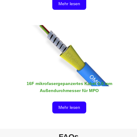
Das gepanzerte Uni-Tube-Duplex-Kabel mit extra
Mehr lesen
Metallgeflecht besteht aus 2×0,6 mm oder 0,9 mm
dicken Pufferfasern, einem gepanzerten flexiblen
Metallrohr, einer Schicht Aramidgarn, einem
Metallgeflecht und einem Außenmantel. Es ist eine
ideale Wahl für den direkten Anschluss.
16F mikrofasergepanzertes Kabel 3,0 mm
Außendurchmesser für MPO
Das gepanzerte 16F-Mikrofaser-Doppelmantelkabel
Mehr lesen
mit 3,0 mm Außendurchmesser besteht aus 16 x 250
µm blanken Fasern, die dann mit einem Aramidgarn
ummantelt werden. Außerhalb des Aramidgarns
befindet sich ein gepanzertes, flexibles Metallrohr.
FAQs