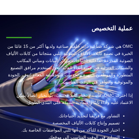
عملية التخصيص
OMC هي شركة صناعية ذات خلفية صناعية ولديها أكثر من 15 عامًا من
الخبرة في تصنيع كابلات الألياف الضوئية. تلبي منتجاتنا من كابلات الألياف
الضوئية المدرعة الداخلية احتياجات مراكز البيانات ومباني المكاتب
والشبكات المنزلية في جميع أنحاء العالم. نحن نستخدم مرافق التصنيع
المتطورة والموظفين المهرة والخدمات اللوجستية الفعالة لتوفير الجودة
والموثوقية والتوافر في الوقت المناسب.
إذا اخترت OMC، فأنت لا تختار كابلًا فحسب، بل تختار اتصالاً يمكن
الاعتماد عليه وأداءً ثابتًا واعتمادية الشبكة على المدى الطويل.
التشاور مع فريقنا لتحديد احتياجاتك.
تصميم وإنتاج كابلات الألياف المخصصة.
اختبار الجودة للتأكد من أنها تلبي المواصفات الخاصة بك.
التسليم في الوقت المناسب إلى موقعك.