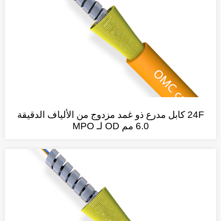
24F كابل مدرع ذو غمد مزدوج من الألياف الدقيقة
6.0 مم OD لـ MPO