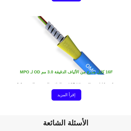
معدني مرن مدرع، وطبقة من خيوط الأراميد، وتضفير
معدني وسترة خارجية. إنه خيار مثالي للاتصال المباشر.
16F كابل مدرع من الألياف الدقيقة 3.0 مم OD لـ MPO
يتكون كابل 16F Micro-fiber ذو الغلاف المزدوج المدرع 3.0
مم OD من ألياف عارية 16 × 250um، ثم يغطيها غزل
إقرأ المزيد
الأراميد، خارج خيوط الأراميد، يوجد أنبوب معدني مرن
مدرع. أخيرًا، قام خيط أراميد آخر بتغطية الأنبوب المدرع
والسترة الخارجية LSZH أو PE أو PVC.
الأسئلة الشائعة