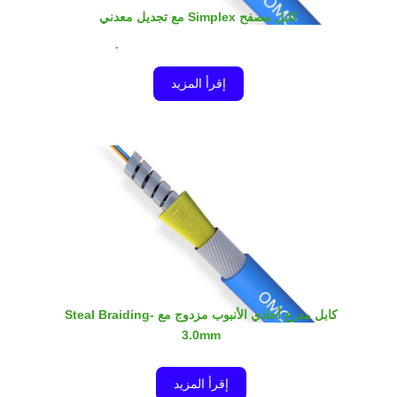
كابل مصفح Simplex مع تجديل معدني
يتكون كابل Simplex Armored الإضافي من ألياف معدنية
عازلة ضيقة مقاس 0.6 مم أو 0.9 مم، وأنبوب معدني مرن
إقرأ المزيد
مدرع، وطبقة من خيوط الأراميد، وتضفير معدني وسترة
خارجية. إنه خيار مثالي للاتصال المباشر.
كابل مدرع أحادي الأنبوب مزدوج مع Steal Braiding-
3.0mm
يتكون الكابل المعدني الإضافي Uni-tube duplex Armored
إقرأ المزيد
من ألياف عازلة ضيقة مقاس 2 × 0.6 مم أو 0.9 مم، وأنبوب