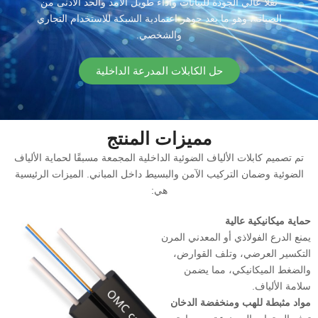
نقلًا عالي الجودة للبيانات وأداء طويل الأمد والحد الأدنى من
الصيانة، وهو ما يعد جوهر اعتمادية الشبكة للاستخدام التجاري
والشخصي.
حل الكابلات المدرعة الداخلية
مميزات المنتج
تم تصميم كابلات الألياف الضوئية الداخلية المجمعة مسبقًا لحماية الألياف
الضوئية وضمان التركيب الآمن والبسيط داخل المباني. الميزات الرئيسية
هي:
حماية ميكانيكية عالية
يمنع الدرع الفولاذي أو المعدني المرن
التكسير العرضي، وتلف القوارض،
والضغط الميكانيكي، مما يضمن
سلامة الألياف.
مواد مثبطة للهب ومنخفضة الدخان