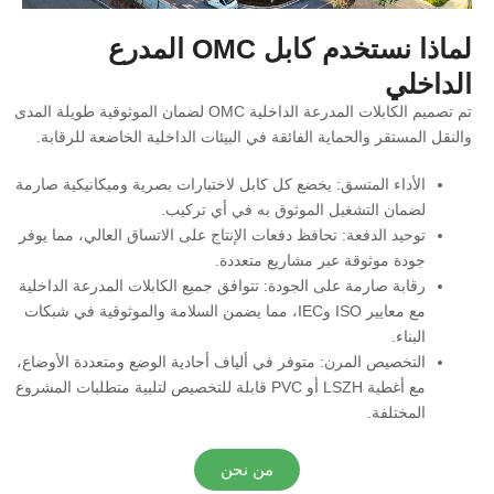
لماذا نستخدم كابل OMC المدرع
الداخلي
تم تصميم الكابلات المدرعة الداخلية OMC لضمان الموثوقية طويلة المدى
والنقل المستقر والحماية الفائقة في البيئات الداخلية الخاضعة للرقابة.
الأداء المتسق: يخضع كل كابل لاختبارات بصرية وميكانيكية صارمة
لضمان التشغيل الموثوق به في أي تركيب.
توحيد الدفعة: تحافظ دفعات الإنتاج على الاتساق العالي، مما يوفر
جودة موثوقة عبر مشاريع متعددة.
رقابة صارمة على الجودة: تتوافق جميع الكابلات المدرعة الداخلية
مع معايير ISO وIEC، مما يضمن السلامة والموثوقية في شبكات
البناء.
التخصيص المرن: متوفر في ألياف أحادية الوضع ومتعددة الأوضاع،
مع أغطية LSZH أو PVC قابلة للتخصيص لتلبية متطلبات المشروع
المختلفة.
من نحن