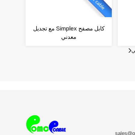
كابل مصفح Simplex مع تجديل
معدني
ي
sales@o