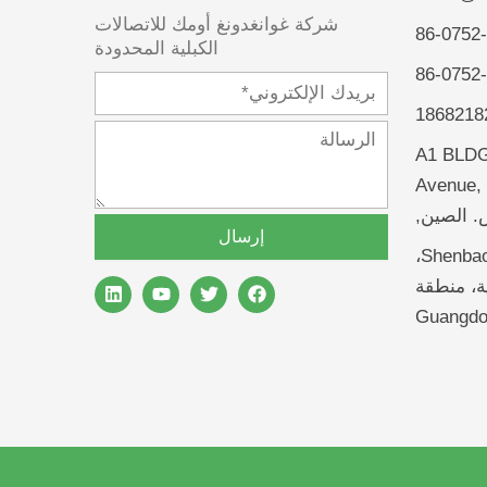
شركة غوانغدونغ أومك للاتصالات
الكبلية المحدودة
البريد
الإلكتروني
الرسالة
A1 BLDG,
Avenue, 
إرسال
عنوان شنتشن: Rm 1213، مبنى Shenbaomao،
ف
ت
ي
ل
طقة Minzhi الفرعية، منطقة
ي
و
و
ي
س
ي
ت
ن
ب
ت
ي
ك
و
ر
و
د
ك
ب
إ
ن