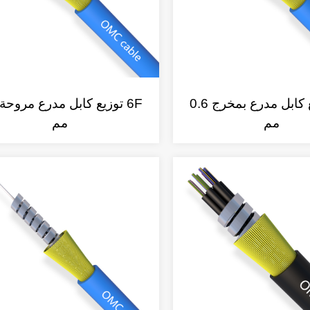
4F توزيع كابل مدرع بمخرج 0.6
مم
مم