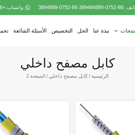
07-389484889-86-0752-3894889
واتساب:+86 18682182825
منتجات
نبذة عنا
الحل
التخصيص
الأسئلة الشائعة
تحمي
كابل مصفح داخلي
الرئيسية
كابل مصفح داخلي
/
/ الصفحة 2