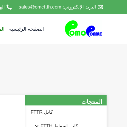
خطي
البريد الإلكتروني: sales@omcftth.com
الهاتف :86-52
لى
لمحتوى
الصفحة الرئيسية
ال
المنتجات
كابل FTTR
كابل إسقاط FTTH