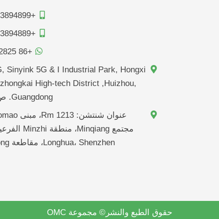
+86-0752-3894899
+86-0752-3894889
+86 18682182825
 Sinyink 5G & I Industrial Park, Hongxi
zhongkai High-tech District ,Huizhou,
Guangdong. ص. الصين,
مجتمع Minqiang، من
Longhua، Shenzhen، مقاطعة Guangdong
حقوق الطبع والنشر© مجموعة OMC