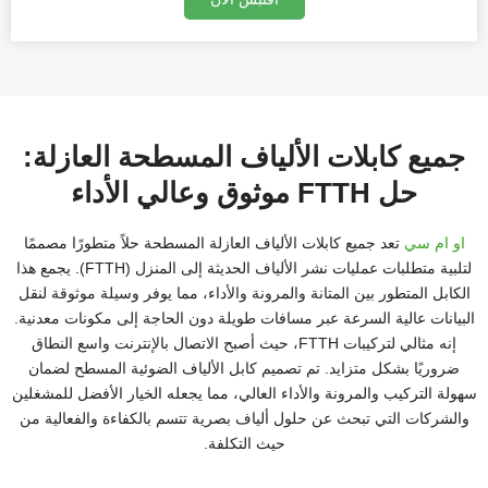
كابل التوزيع المصفح
كابل التوزيع
كابل بصري لنفخ الهواء
كابل الألياف والنحاس
كابل الاختراق المصفح
كابل الاختراق
الألياف والكابلات الإلكترونية
كابل مصفح - TPU
كابل من الألياف الدقيقة
كابل الألياف الشريطية المسطحة
جميع كابلات الألياف المسطحة العازلة:
حل FTTH موثوق وعالي الأداء
او ام سي
تعد جميع كابلات الألياف العازلة المسطحة حلاً متطورًا مصممًا
لتلبية متطلبات عمليات نشر الألياف الحديثة إلى المنزل (FTTH). يجمع هذا
الكابل المتطور بين المتانة والمرونة والأداء، مما يوفر وسيلة موثوقة لنقل
البيانات عالية السرعة عبر مسافات طويلة دون الحاجة إلى مكونات معدنية.
إنه مثالي لتركيبات FTTH، حيث أصبح الاتصال بالإنترنت واسع النطاق
ضروريًا بشكل متزايد. تم تصميم كابل الألياف الضوئية المسطح لضمان
سهولة التركيب والمرونة والأداء العالي، مما يجعله الخيار الأفضل للمشغلين
والشركات التي تبحث عن حلول ألياف بصرية تتسم بالكفاءة والفعالية من
حيث التكلفة.