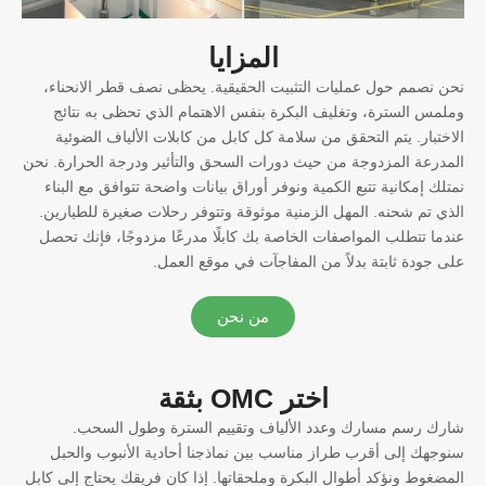
المزايا
نحن نصمم حول عمليات التثبيت الحقيقية. يحظى نصف قطر الانحناء،
وملمس السترة، وتغليف البكرة بنفس الاهتمام الذي تحظى به نتائج
الاختبار. يتم التحقق من سلامة كل كابل من كابلات الألياف الضوئية
المدرعة المزدوجة من حيث دورات السحق والتأثير ودرجة الحرارة. نحن
نمتلك إمكانية تتبع الكمية ونوفر أوراق بيانات واضحة تتوافق مع البناء
الذي تم شحنه. المهل الزمنية موثوقة وتتوفر رحلات صغيرة للطيارين.
عندما تتطلب المواصفات الخاصة بك كابلًا مدرعًا مزدوجًا، فإنك تحصل
على جودة ثابتة بدلاً من المفاجآت في موقع العمل.
من نحن
اختر OMC بثقة
شارك رسم مسارك وعدد الألياف وتقييم السترة وطول السحب.
سنوجهك إلى أقرب طراز مناسب بين نماذجنا أحادية الأنبوب والحبل
المضغوط ونؤكد أطوال البكرة وملحقاتها. إذا كان فريقك يحتاج إلى كابل