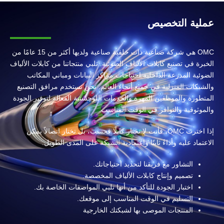
عملية التخصيص
OMC هي شركة صناعية ذات خلفية صناعية ولديها أكثر من 15 عامًا من
الخبرة في تصنيع كابلات الألياف الضوئية. تلبي منتجاتنا من كابلات الألياف
الضوئية المدرعة الداخلية احتياجات مراكز البيانات ومباني المكاتب
والشبكات المنزلية في جميع أنحاء العالم. نحن نستخدم مرافق التصنيع
المتطورة والموظفين المهرة والخدمات اللوجستية الفعالة لتوفير الجودة
والموثوقية والتوافر في الوقت المناسب.
إذا اخترت OMC، فأنت لا تختار كابلًا فحسب، بل تختار اتصالاً يمكن
الاعتماد عليه وأداءً ثابتًا واعتمادية الشبكة على المدى الطويل.
التشاور مع فريقنا لتحديد احتياجاتك.
تصميم وإنتاج كابلات الألياف المخصصة.
اختبار الجودة للتأكد من أنها تلبي المواصفات الخاصة بك.
التسليم في الوقت المناسب إلى موقعك.
المنتجات الموصى بها لشبكتك الخارجية