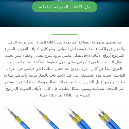
حل الكابلات المدرعة الداخلية
تم تصميم مجموعة الطباعة المزدوجة من OMC للطرق التي تواجه التآكل
والقوارض والانحناءات الضيقة داخل المباني. يضع كابل الألياف الضوئية المدرع
المزدوج أزواج الألياف داخل هيكل محمي مزود بدرع معدني وغطاء متين بحيث
يظل الرابط ثابتًا في الصواني وعلى طول خطوط الماكينة. تبحث العديد من
الفرق أيضًا عن كابل مدرع مزدوج عند فشل سلك داخلي قياسي في الغرف
القاسية. تجيب هذه السلسلة على تلك الاحتياجات بأقطار مرتبة وأساطير طباعة
نظيفة وتوهين قابل للتكرار. إذا كانت خطتك تتطلب وصلات داخلية قوية تستمر
في السحب بسلاسة وتنتهي بشكل نظيف، فإن كابل الألياف الضوئية المزدوج
المدرع من OMC يعد خيارًا عمليًا.