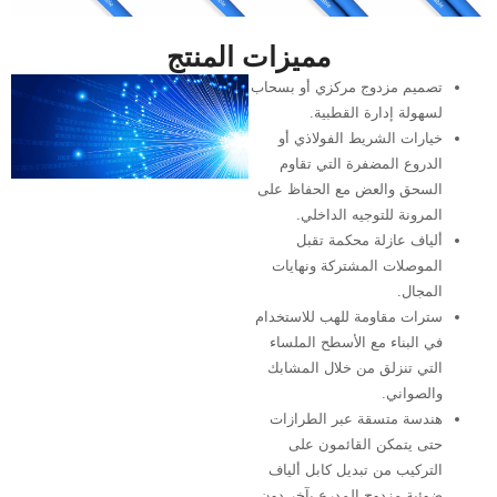
مميزات المنتج
تصميم مزدوج مركزي أو بسحاب
لسهولة إدارة القطبية.
خيارات الشريط الفولاذي أو
الدروع المضفرة التي تقاوم
السحق والعض مع الحفاظ على
المرونة للتوجيه الداخلي.
ألياف عازلة محكمة تقبل
الموصلات المشتركة ونهايات
المجال.
سترات مقاومة للهب للاستخدام
في البناء مع الأسطح الملساء
التي تنزلق من خلال المشابك
والصواني.
هندسة متسقة عبر الطرازات
حتى يتمكن القائمون على
التركيب من تبديل كابل ألياف
ضوئية مزدوج المدرع بآخر دون