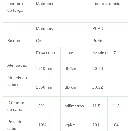
membro
Materiais
Fio de aramida
de força
Materiais
PEAD
Bainha
Cor
Preto
Espessura
Hum
Nominal: 1,7
Atenuação
1310 nm
dB/km
£0.36
(depois do
cabo)
1550 nm
dB/km
£0.22
Diâmetro
±5%
milímetros
11.5
11.5
do cabo
Peso do
±10%
kg/km
101
104
cabo