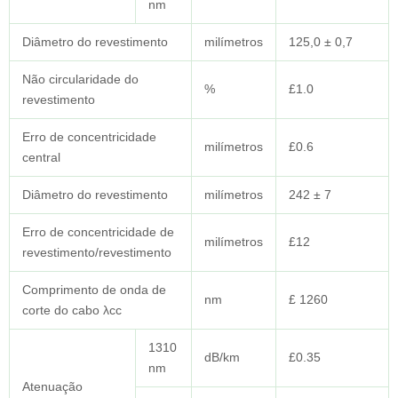
nm
Diâmetro do revestimento
milímetros
125,0 ± 0,7
Não circularidade do
%
£1.0
revestimento
Erro de concentricidade
milímetros
£0.6
central
Diâmetro do revestimento
milímetros
242 ± 7
Erro de concentricidade de
milímetros
£12
revestimento/revestimento
Comprimento de onda de
nm
£ 1260
corte do cabo λcc
1310
dB/km
£0.35
nm
Atenuação