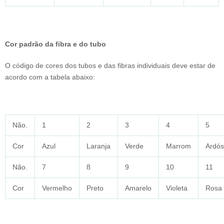
Cor padrão da fibra e do tubo
O código de cores dos tubos e das fibras individuais deve estar de
acordo com a tabela abaixo:
Não.
1
2
3
4
5
Cor
Azul
Laranja
Verde
Marrom
Ardós
Não.
7
8
9
10
11
Cor
Vermelho
Preto
Amarelo
Violeta
Rosa