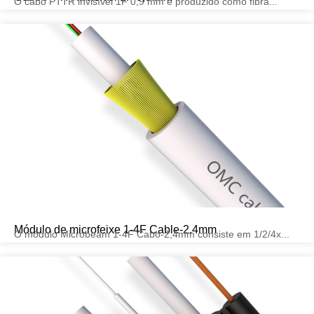
O cabo FTTR invisível 1F 0,9 mm é produzido como fibra...
Módulo de microfeixe 1-4F Cable-2.4mm
O módulo Microbeam 1-4F Cabo-2,4mm consiste em 1/2/4x...