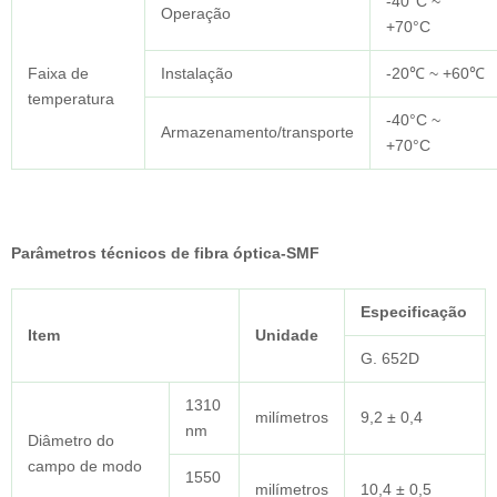
-40°C ~
Operação
+70°C
Faixa de
Instalação
-20℃ ~ +60℃
temperatura
-40°C ~
Armazenamento/transporte
+70°C
Parâmetros técnicos de fibra óptica-SMF
Especificação
Item
Unidade
G. 652D
1310
milímetros
9,2 ± 0,4
nm
Diâmetro do
campo de modo
1550
milímetros
10,4 ± 0,5