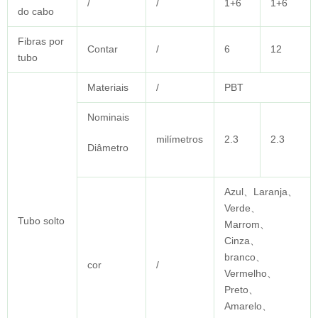
/
/
1+6
1+6
do cabo
Fibras por
Contar
/
6
12
tubo
Materiais
/
PBT
Nominais
milímetros
2.3
2.3
Diâmetro
Azul、Laranja、
Verde、
Tubo solto
Marrom、
Cinza、
branco、
cor
/
Vermelho、
Preto、
Amarelo、