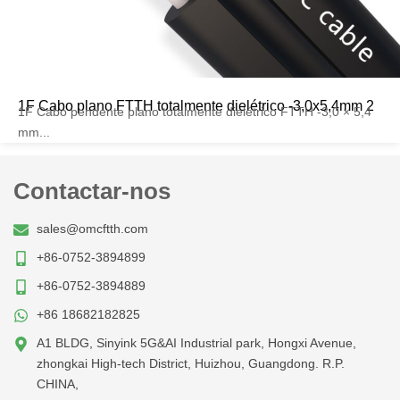
1F Cabo plano FTTH totalmente dielétrico -3,0x5,4mm 2
1F Cabo pendente plano totalmente dielétrico FTTH -3,0 × 5,4
mm...
Contactar-nos
sales@omcftth.com
+86-0752-3894899
+86-0752-3894889
+86 18682182825
A1 BLDG, Sinyink 5G&AI Industrial park, Hongxi Avenue,
zhongkai High-tech District, Huizhou, Guangdong. R.P.
CHINA,