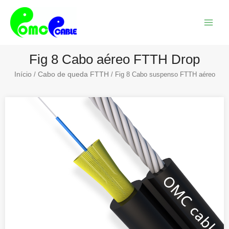
Saltar
Menu
para
princi
o
conteúdo
Fig 8 Cabo aéreo FTTH Drop
Início
Cabo de queda FTTH
/
/ Fig 8 Cabo suspenso FTTH aéreo