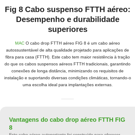
Cabo de fibra de fita plana
Fig 8 Cabo suspenso FTTH aéreo:
Desempenho e durabilidade
superiores
MAC
O cabo drop FTTH aéreo FIG 8 é um cabo aéreo
autossustentável de alta qualidade projetado para aplicações de
fibra para casa (FTTH). Este cabo tem maior resistência à tração
do que os cabos suspensos aéreos FTTH tradicionais, garantindo
conexões de longa distância, minimizando os requisitos de
instalação e suportando diversas condições climáticas, tornando-o
uma escolha ideal para implantações externas.
Vantagens do cabo drop aéreo FTTH FIG
8
Este cabo aéreo autoportante foi construído para oferecer