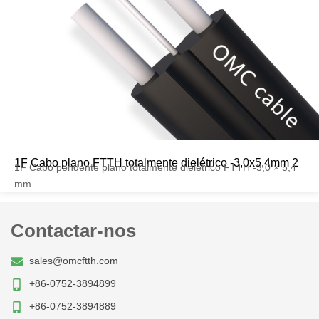
1F Cabo plano FTTH totalmente dielétrico -3,0x5,4mm 2
1F Cabo pendente plano totalmente dielétrico FTTH -3,0 × 5,4
mm...
Contactar-nos
sales@omcftth.com
+86-0752-3894899
+86-0752-3894889