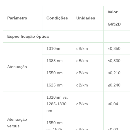
Valor
Parâmetro
Condições
Unidades
G652D
Especificação óptica
1310nm
dB/km
≤0,350
1383 nm
dB/km
≤0,330
Atenuação
1550 nm
dB/km
≤0,210
1625 nm
dB/km
≤0,240
1310nm vs.
1285-1330
dB/km
≤0,04
nm
Atenuação
1550 nm
versus
vs. 1525-
dB/km
≤0,03