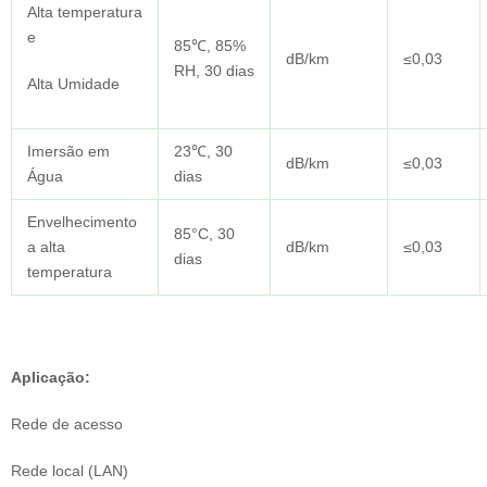
Alta temperatura
e
85℃, 85%
dB/km
≤0,03
RH, 30 dias
Alta Umidade
Imersão em
23℃, 30
dB/km
≤0,03
Água
dias
Envelhecimento
85°C, 30
a alta
dB/km
≤0,03
dias
temperatura
Aplicação:
Rede de acesso
Rede local (LAN)