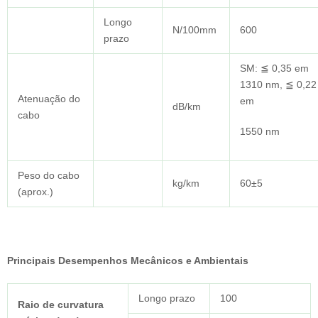
Longo
N/100mm
600
prazo
SM: ≦ 0,35 em
1310 nm, ≦ 0,22
Atenuação do
em
dB/km
cabo
1550 nm
Peso do cabo
kg/km
60±5
(aprox.)
Principais Desempenhos Mecânicos e Ambientais
Longo prazo
100
Raio de curvatura