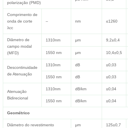
polarização (PMD)
Comprimento de
onda de corte
–
nm
≤1260
λcc
Diâmetro de
1310nm
μm
9,2±0,4
campo modal
1550 nm
μm
10,4±0,5
(MFD)
1310nm
dB
≤0,03
Descontinuidade
de Atenuação
1550 nm
dB
≤0,03
1310nm
dB/km
≤0,04
Atenuação
Bidirecional
1550 nm
dB/km
≤0,04
Geométrico
Diâmetro do revestimento
μm
125±0,7