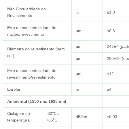
Não Circularidade do
%
≤1,0
Revestimento
Erro de concentricidade do
μm
≤0,6
núcleo/revestimento
μm
242±7 (pad
Diâmetro do revestimento (sem
cor)
μm
200±10 (opc
Erro de concentricidade do
μm
≤12
revestimento/revestimento
Enrolar
m
≥4
Ambiental (1550 nm, 1625 nm)
Ciclagem de
-60℃ a
dB/km
≤0,03
temperatura
+85℃