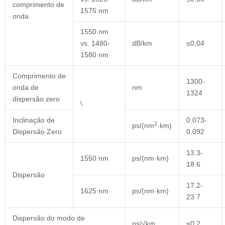
comprimento de
1575 nm
onda
1550 nm
vs. 1480-
dB/km
≤0,04
1580 nm
Comprimento de
1300-
onda de
nm
1324
dispersão zero
\
Inclinação de
0.073-
2
ps/(nm
·km)
Dispersão Zero
0.092
13.3-
1550 nm
ps/(nm·km)
18.6
Dispersão
17.2-
1625 nm
ps/(nm·km)
23.7
Dispersão do modo de
ps/√km
≤0,2