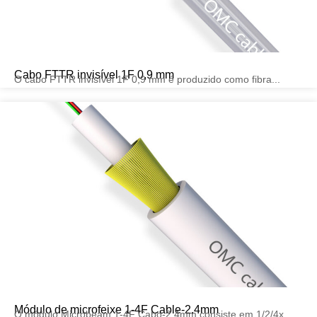
Cabo FTTR invisível 1F 0,9 mm
O cabo FTTR invisível 1F 0,9 mm é produzido como fibra...
Módulo de microfeixe 1-4F Cable-2.4mm
O módulo Microbeam 1-4F Cabo-2,4mm consiste em 1/2/4x...