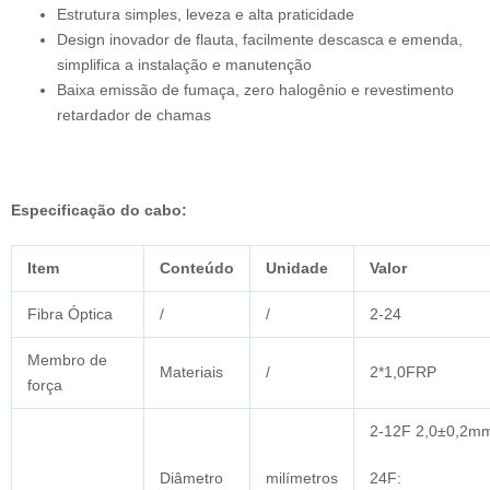
Estrutura simples, leveza e alta praticidade
Design inovador de flauta, facilmente descasca e emenda,
simplifica a instalação e manutenção
Baixa emissão de fumaça, zero halogênio e revestimento
retardador de chamas
Especificação do cabo
:
Item
Conteúdo
Unidade
Valor
Fibra Óptica
/
/
2-24
Membro de
Materiais
/
2*1,0FRP
força
2-12F 2,0±0,2m
Diâmetro
milímetros
24F: