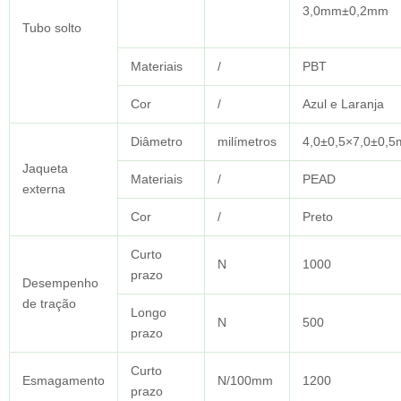
3,0mm±0,2mm
Tubo solto
Materiais
/
PBT
Cor
/
Azul e Laranja
Diâmetro
milímetros
4,0±0,5×7,0±0,
Jaqueta
Materiais
/
PEAD
externa
Cor
/
Preto
Curto
N
1000
prazo
Desempenho
de tração
Longo
N
500
prazo
Curto
Esmagamento
N/100mm
1200
prazo