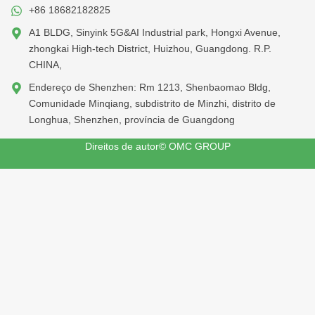
+86 18682182825
A1 BLDG, Sinyink 5G&AI Industrial park, Hongxi Avenue,
zhongkai High-tech District, Huizhou, Guangdong. R.P.
CHINA,
Endereço de Shenzhen: Rm 1213, Shenbaomao Bldg,
Comunidade Minqiang, subdistrito de Minzhi, distrito de
Longhua, Shenzhen, província de Guangdong
Direitos de autor© OMC GROUP