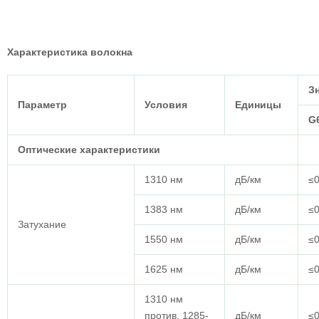
Характеристика волокна
З
Параметр
Условия
Единицы
G
Оптические характеристики
1310 нм
дБ/км
≤0
1383 нм
дБ/км
≤0
Затухание
1550 нм
дБ/км
≤0
1625 нм
дБ/км
≤0
1310 нм
против. 1285-
дБ/км
≤0