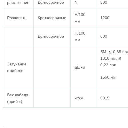
Долгосрочное
N
500
растяжение
Н/100
Раздавить
Краткосрочные
1200
мм
Н/100
Долгосрочное
600
мм
SM: ≦ 0,35 пр
1310 нм, ≦
Затухание
0,22 при
дБ/км
в кабеле
1550 нм
Вес кабеля
кг/км
60±5
(прибл.)