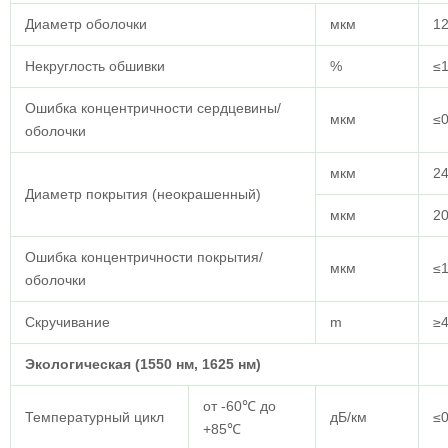
Диаметр оболочки
мкм
12
Некруглость обшивки
%
≤1
Ошибка концентричности сердцевины/
мкм
≤0
оболочки
мкм
24
Диаметр покрытия (неокрашенный)
мкм
20
Ошибка концентричности покрытия/
мкм
≤
оболочки
Скручивание
m
≥
Экологическая (1550 нм, 1625 нм)
от -60℃ до
Температурный цикл
дБ/км
≤0
+85℃