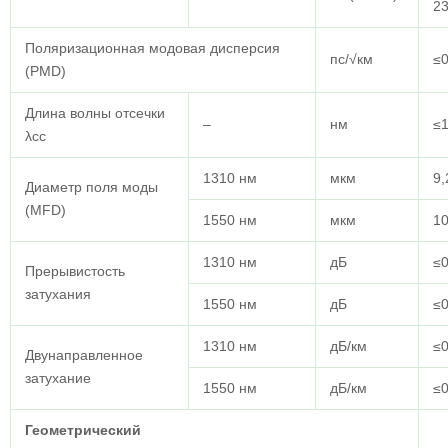
23
Поляризационная модовая дисперсия
пс/√км
≤0
(PMD)
Длина волны отсечки
–
нм
≤
λcc
1310 нм
мкм
9,
Диаметр поля моды
(MFD)
1550 нм
мкм
10
1310 нм
дБ
≤0
Прерывистость
затухания
1550 нм
дБ
≤0
1310 нм
дБ/км
≤0
Двунаправленное
затухание
1550 нм
дБ/км
≤0
Геометрический