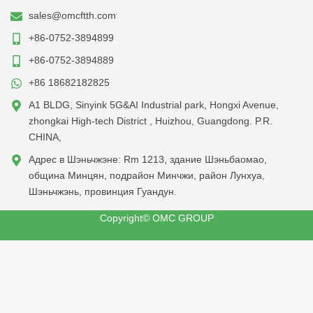
sales@omcftth.com
+86-0752-3894899
+86-0752-3894889
+86 18682182825
A1 BLDG, Sinyink 5G&AI Industrial park, Hongxi Avenue,
zhongkai High-tech District , Huizhou, Guangdong. P.R.
CHINA,
Адрес в Шэньчжэне: Rm 1213, здание Шэньбаомао,
община Минцян, подрайон Минчжи, район Лунхуа,
Шэньчжэнь, провинция Гуандун.
Copyright© OMC GROUP