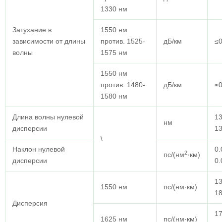
1330 нм
Затухание в
1550 нм
зависимости от длины
против. 1525-
дБ/км
≤0
волны
1575 нм
1550 нм
против. 1480-
дБ/км
≤0
1580 нм
Длина волны нулевой
13
нм
дисперсии
1
\
Наклон нулевой
0.
2
пс/(нм
·км)
дисперсии
0.
13
1550 нм
пс/(нм·км)
18
Дисперсия
17
1625 нм
пс/(нм·км)