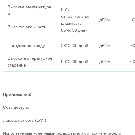
Высокая температура
85℃,
и
относительная
дБ/км
≤0
влажность
Высокая влажность
85%, 30 дней
Погружение в воду
23℃, 30 дней
дБ/км
≤0
Высокотемпературное
85℃, 30 дней
дБ/км
≤0
старение
Приложение:
Сеть доступа
Локальная сеть (LAN)
Используемые конечными пользователями прямые кабели