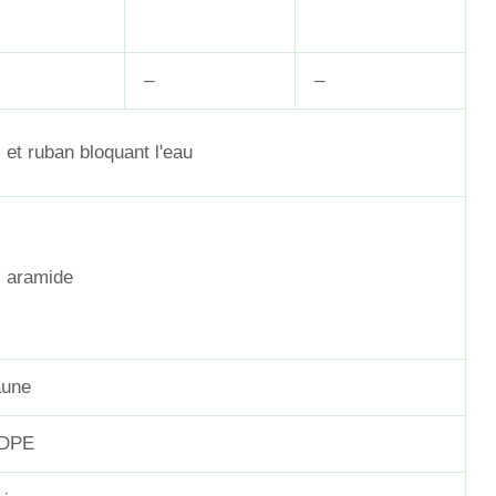
–
–
l et ruban bloquant l'eau
l aramide
aune
DPE