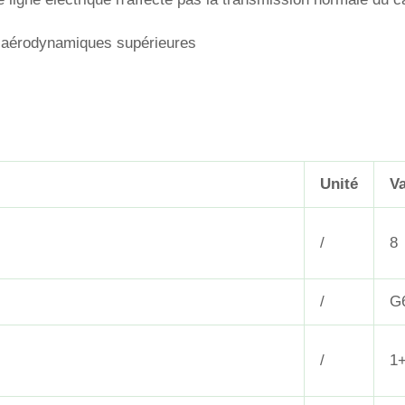
s aérodynamiques supérieures
Unité
Va
/
8
/
G
/
1