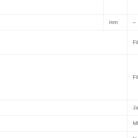
mm
–
Fi
Fi
J
M