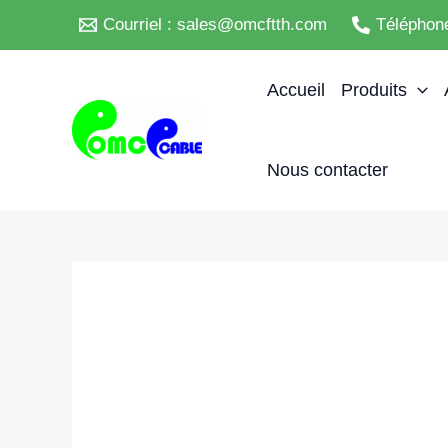
Skip
Courriel : sales@omcftth.com
Téléphon
to
content
Accueil
Produits
Nous contacter