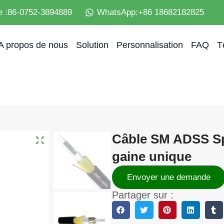
e :86-0752-3894889
WhatsApp:+86 18682182825
A propos de nous
Solution
Personnalisation
FAQ
T
Câble SM ADSS Sp
gaine unique
Envoyer une demande
Partager sur :