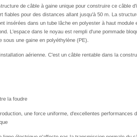
ucture de câble à gaine unique pour construire ce câble d'
 fiables pour des distances allant jusqu'à 50 m. La structu
ont insérées dans un tube lâche en polyester à haut module 
ond. L'espace dans le noyau est rempli d'une pommade bloqu
née sous une gaine en polyéthylène (PE).
nstallation aérienne. C'est un câble rentable dans la constr
tre la foudre
production, une force uniforme, d'excellentes performances d
ique
 ligne électrique n'affecte pas la transmission normale du c