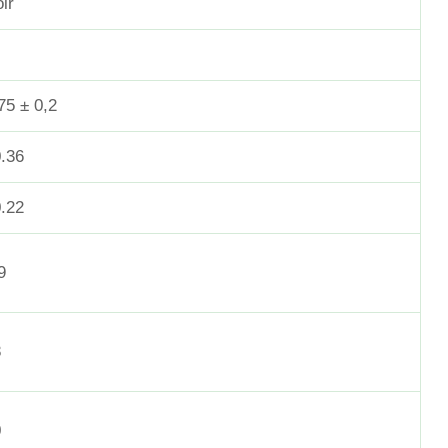
ir
75 ± 0,2
.36
.22
9
8
0