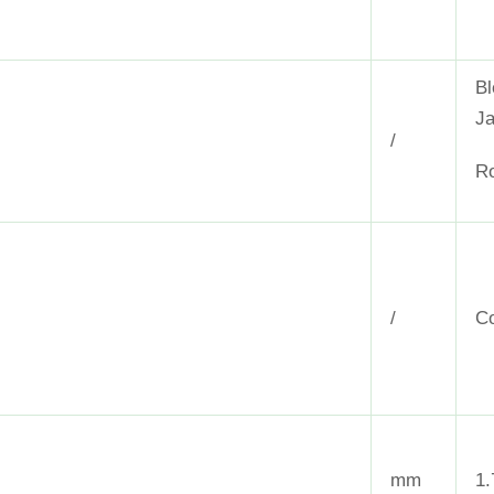
Bl
Ja
/
R
/
C
mm
1.