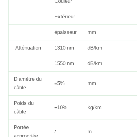
Couleur
Extérieur
épaisseur
mm
Atténuation
1310 nm
dB/km
1550 nm
dB/km
Diamètre du
±5%
mm
câble
Poids du
±10%
kg/km
câble
Portée
/
m
appropriée