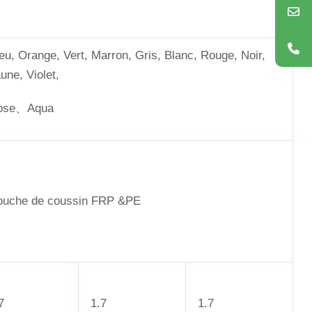
eu, Orange, Vert, Marron, Gris, Blanc, Rouge, Noir,
une, Violet,
ose、Aqua
ouche de coussin FRP &PE
7
1.7
1.7