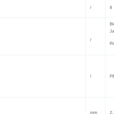
/
8
Bl
Ja
/
R
/
P
mm
2.