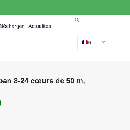
élécharger
Actualités
French
English
Spanish
Arabic
an 8-24 cœurs de 50 m,
German
Portuguese
Russian