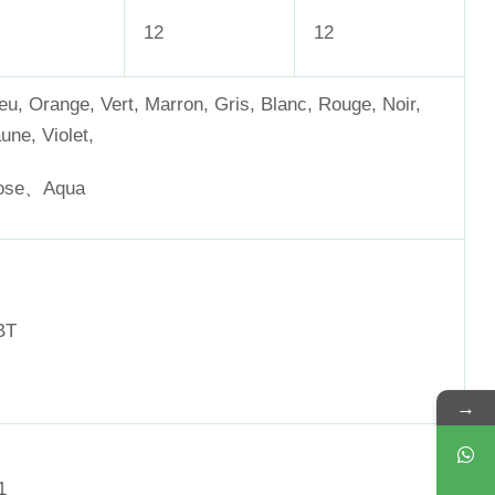
12
12
eu, Orange, Vert, Marron, Gris, Blanc, Rouge, Noir,
une, Violet,
ose、Aqua
BT
→
1