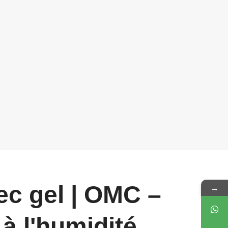
vec gel | OMC –
→
à l'humidité