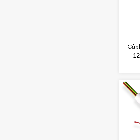
Câbl
12