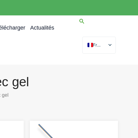
élécharger
Actualités
French
English
Spanish
Arabic
ec gel
German
 gel
Portuguese
Russian