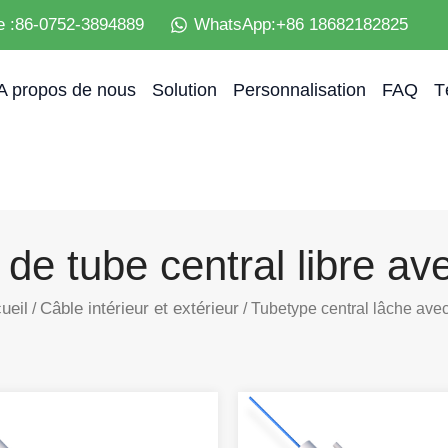
e :86-0752-3894889
WhatsApp:+86 18682182825
A propos de nous
Solution
Personnalisation
FAQ
T
de tube central libre av
ueil
Câble intérieur et extérieur
/
/ Tubetype central lâche avec