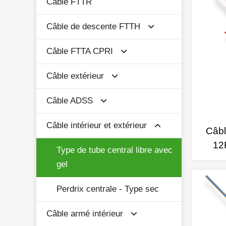
Câble FTTR
Câble de descente FTTH
Câble FTTA CPRI
Câble plat Butterfly FTTH
Câble extérieur
Antenne autoportante FTTH
Câble armé CPRI
Câble de descente
Câble ADSS
Câble CPRI non blindé
Câble armé pour l'extérieur
1-4cores No-Armored Round
Câble intérieur et extérieur
Câble non armé
Câble ADSS à gaine simple
Duct FTTH drop cable
Câbl
12
Câble ADSS à double gaine
Type de tube central libre avec
1-4cores Câble de descente
gel
FTTH extérieur à armure
Câble ASU
simple
Perdrix centrale - Type sec
Câble plat de descente tout
Câble armé intérieur
diélectrique