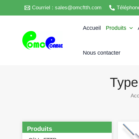
Skip
Courriel : sales@omcftth.com
Téléphon
to
content
Accueil
Produits
Nous contacter
Type 
Acc
Produits