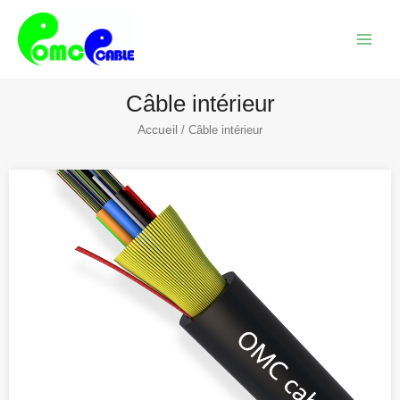
Skip
Menu
to
princi
content
Câble intérieur
Accueil
/ Câble intérieur