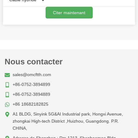
Citer maintenant
Câble optique à soufflage d'air
Câble en fibre et cuivre
Fibre et câble électronique
Nous contacter
sales@omcftth.com
+86-0752-3894899
+86-0752-3894889
+86 18682182825
A1 BLDG, Sinyink 5G&AI Industrial park, Hongxi Avenue,
zhongkai High-tech District ,Huizhou, Guangdong. P.R.
CHINA,