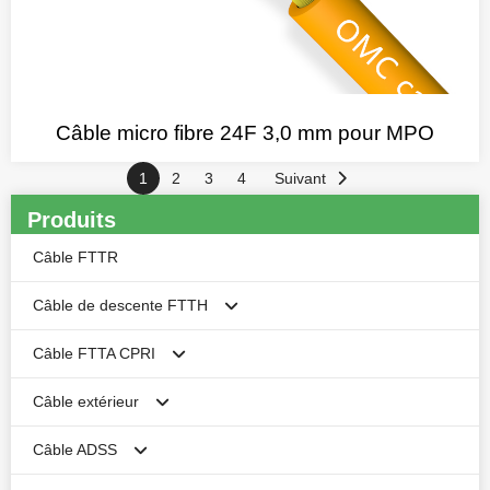
Câble micro fibre 24F 3,0 mm pour MPO
1
2
3
4
Suivant
Produits
Câble FTTR
Câble de descente FTTH
Câble FTTA CPRI
Câble plat Butterfly FTTH
Câble extérieur
Antenne autoportante FTTH Câble de descente
Câble armé CPRI
Câble ADSS
1-4cores No-Armored Round Duct FTTH drop cable
Câble CPRI non blindé
Câble armé pour l'extérieur