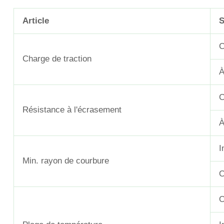
Article
C
Charge de traction
À
C
Résistance à l'écrasement
À
I
Min. rayon de courbure
O
O