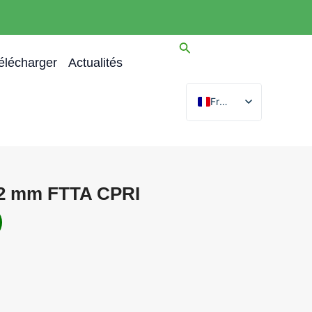
élécharger
Actualités
French
English
Spanish
Arabic
8,2 mm FTTA CPRI
German
Portuguese
Russian