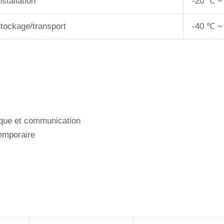
nstallation
-20 ℃ ~
tockage/transport
-40 ℃ ~
gique et communication
emporaire