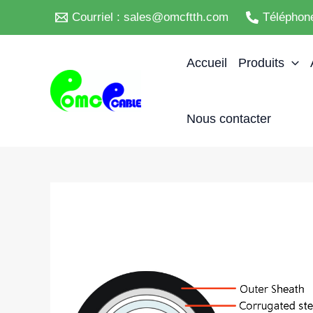
Skip
Courriel : sales@omcftth.com
Téléphon
to
content
Accueil
Produits
Nous contacter