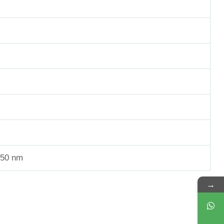
550 nm
→