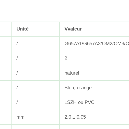
Unité
V
valeur
/
G657A1/G657A2/OM2/OM3/
/
2
/
naturel
/
Bleu, orange
/
LSZH ou PVC
mm
2,0 ± 0,05