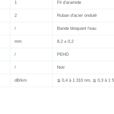
1
Fil d'aramide
2
Ruban d'acier ondulé
/
Bande bloquant l'eau
mm
8,2 ± 0,2
/
PEHD
/
Noir
dB/km
≦ 0,4 à 1 310 nm, ≦ 0,3 à 1 