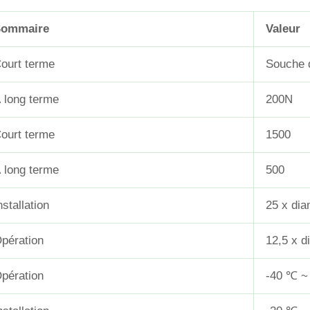
Sommaire
Valeur
ourt terme
Souche 
 long terme
200N
ourt terme
1500
 long terme
500
nstallation
25 x dia
pération
12,5 x d
pération
-40 ℃ ~