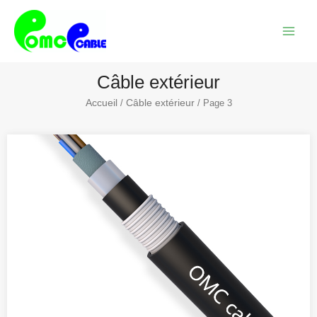
Skip
Menu
to
princi
content
Câble extérieur
Accueil
Câble extérieur
/
/ Page 3