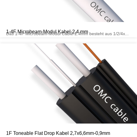
1-4F Microbeam-Modul Kabel-2,4 mm
Das 1-4F Microbeam-Modul Cable-2.4mm besteht aus 1/2/4x...
1F Toneable Flat Drop Kabel 2,7x6,6mm-0,9mm