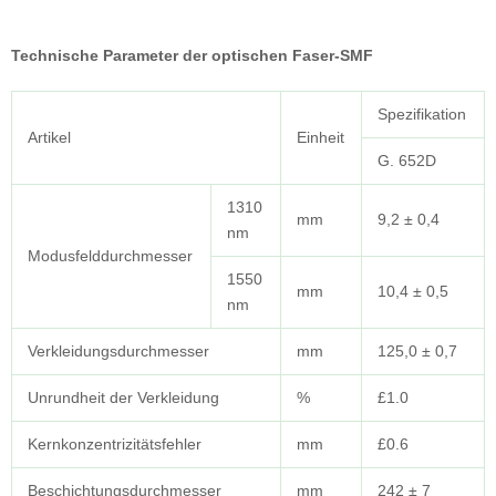
Technische Parameter der optischen Faser-SMF
Spezifikation
Artikel
Einheit
G. 652D
1310
mm
9,2 ± 0,4
nm
Modusfelddurchmesser
1550
mm
10,4 ± 0,5
nm
Verkleidungsdurchmesser
mm
125,0 ± 0,7
Unrundheit der Verkleidung
%
£1.0
Kernkonzentrizitätsfehler
mm
£0.6
Beschichtungsdurchmesser
mm
242 ± 7