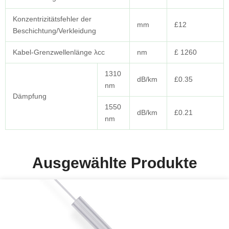
Konzentrizitätsfehler der
mm
£12
Beschichtung/Verkleidung
Kabel-Grenzwellenlänge λcc
nm
£ 1260
1310
dB/km
£0.35
nm
Dämpfung
1550
dB/km
£0.21
nm
Ausgewählte Produkte