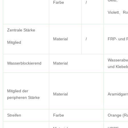
Gelb,
Farbe
/
Violett、R
Zentrale Stärke
Material
/
FRP- und P
Mitglied
Wasserabw
Wasserblockierend
Material
und Klebe
Mitglied der
Material
Aramidgar
peripheren Stärke
Streifen
Farbe
Orange (Ra