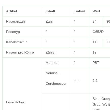
Artikel
Inhalt
Einheit
Wert
Faseranzahl
Zahl
/
24
9
Fasertyp
/
/
G652D
Kabelstruktur
/
/
1+6
1
Fasern pro Röhre
Zählen
/
12
Material
/
PBT
Nominell
mm
2.2
Durchmesser
Blau, Oran
Lose Röhre
Grau, Weiß