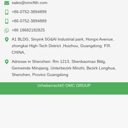
sales@omcftth.com
+86-0752-3894899
+86-0752-3894889
+86 18682182825
A1 BLDG, Sinyink 5G&AI Industrial park, Hongxi Avenue,
zhongkai High-Tech District ,Huizhou, Guangdong. P.R.
CHINA,
Adresse in Shenzhen: Rm 1213, Shenbaomao Bldg,
Gemeinde Minqiang, Unterbezirk Minzhi, Bezirk Longhua,
Shenzhen, Provinz Guangdong
Urheberrecht© OMC GROUP