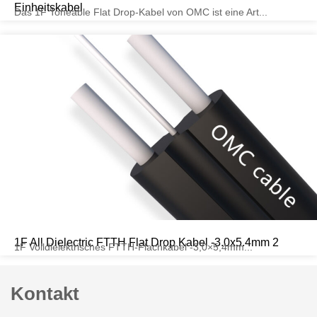
Einheitskabel
Das 1F Toneable Flat Drop-Kabel von OMC ist eine Art...
1F All Dielectric FTTH Flat Drop Kabel -3.0x5.4mm 2
1F Volldielektrisches FTTH-Flachkabel -3,0×5,4mm...
Kontakt