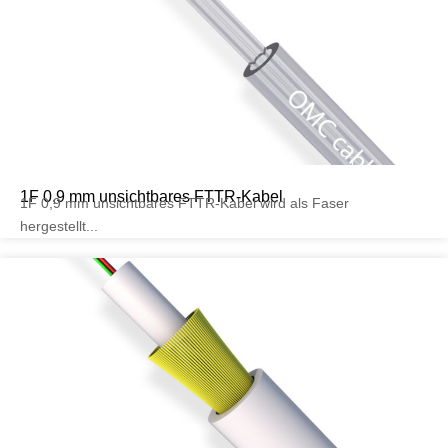
1F 0,9 mm unsichtbares FTTR-Kabel
1F 0,9 mm unsichtbares FTTR-Kabel wird als Faser
hergestellt...