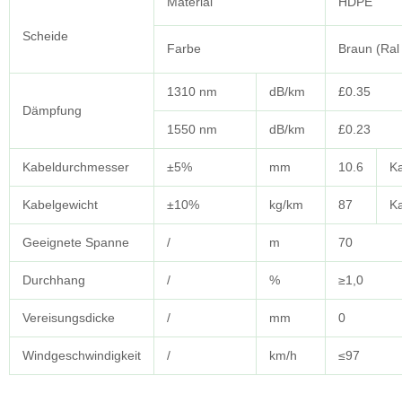
Material
HDPE
Scheide
Farbe
Braun (Ral
1310 nm
dB/km
£0.35
Dämpfung
1550 nm
dB/km
£0.23
Kabeldurchmesser
±5%
mm
10.6
K
Kabelgewicht
±10%
kg/km
87
Ka
Geeignete Spanne
/
m
70
Durchhang
/
%
≥1,0
Vereisungsdicke
/
mm
0
Windgeschwindigkeit
/
km/h
≤97