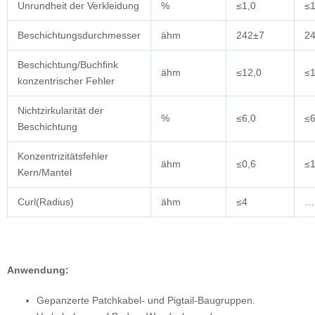
Unrundheit der Verkleidung
%
≤1,0
≤1
Beschichtungsdurchmesser
ähm
242±7
2
Beschichtung/Buchfink
ähm
≤12,0
≤1
konzentrischer Fehler
Nichtzirkularität der
%
≤6,0
≤6
Beschichtung
Konzentrizitätsfehler
ähm
≤0,6
≤1
Kern/Mantel
Curl(Radius)
ähm
≤4
….
Anwendung:
Gepanzerte Patchkabel- und Pigtail-Baugruppen.