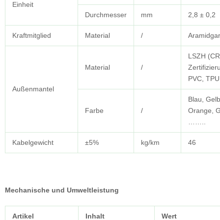
Einheit
Durchmesser
mm
2,8 ± 0,2
Kraftmitglied
Material
/
Aramidga
LSZH (CR
Material
/
Zertifizier
PVC, TPU
Außenmantel
Blau, Gel
Farbe
/
Orange, G
……..
Kabelgewicht
±5%
kg/km
46
Mechanische und Umweltleistung
Artikel
Inhalt
Wert