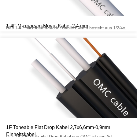
1-4F Microbeam-Modul Kabel-2,4 mm
Das 1-4F Microbeam-Modul Cable-2.4mm besteht aus 1/2/4x...
1F Toneable Flat Drop Kabel 2,7x6,6mm-0,9mm
Einheitskabel
Das 1F Toneable Flat Drop-Kabel von OMC ist eine Art...