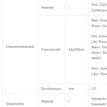
PVC,LSZH
Material
/
Zertifizier
Blau, Ora
Braun, Gr
Rot, Schw
Lila, Rosa
Untereinheitskabel
Blau+, Or
Faseranzahl
24x250um
Grün+, Br
Weiß+,
Rot+, Sch
Lila+, Ro
Durchmesser
mm
2.0
Spiralrohr
Material
/
Gepanzerte
Edelstahl