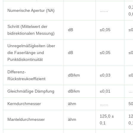
0,
Numerische Apertur (NA)
……
0,
Schritt (Mittelwert der
dB
≤0,05
≤0
bidirektionalen Messung)
Unregelmäßigkeiten über
die Faserlänge und
dB
≤0,05
≤0
Punktdiskontinuität
Differenz-
dB/km
≤0,03
≤0
Rückstreukoeffizient
Gleichmäßige Dämpfung
dB/km
≤0,01
…
Kerndurchmesser
ähm
……
50
125,0 ±
12
Manteldurchmesser
ähm
0,1
0,