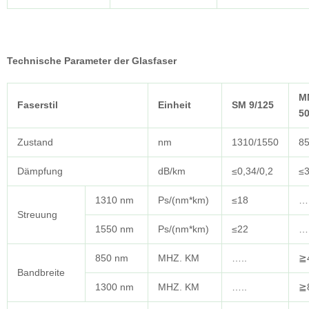
Technische Parameter der Glasfaser
M
Faserstil
Einheit
SM 9/125
50
Zustand
nm
1310/1550
85
Dämpfung
dB/km
≤0,34/0,2
≤3
1310 nm
Ps/(nm*km)
≤18
….
Streuung
1550 nm
Ps/(nm*km)
≤22
….
850 nm
MHZ. KM
…..
≧
Bandbreite
1300 nm
MHZ. KM
…..
≧