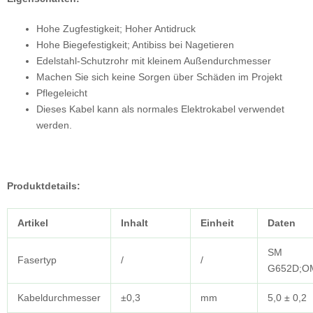
Hohe Zugfestigkeit; Hoher Antidruck
Hohe Biegefestigkeit; Antibiss bei Nagetieren
Edelstahl-Schutzrohr mit kleinem Außendurchmesser
Machen Sie sich keine Sorgen über Schäden im Projekt
Pflegeleicht
Dieses Kabel kann als normales Elektrokabel verwendet
werden.
Produktdetails:
Artikel
Inhalt
Einheit
Daten
SM
Fasertyp
/
/
G652D;O
Kabeldurchmesser
±0,3
mm
5,0 ± 0,2