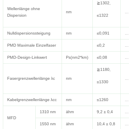
≧1302,
Wellenlänge ohne
nm
….
Dispersion
≤1322
Nulldispersionssteigung
nm
≤0,091
….
PMD Maximale Einzelfaser
≤0,2
….
PMD-Design-Linkwert
Ps(nm2*km)
≤0,08
….
≧1180,
Fasergrenzwellenlänge λc
nm
….
≤1330
Kabelgrenzwellenlänge λcc
nm
≤1260
….
1310 nm
ähm
9,2 ± 0,4
….
MFD
1550 nm
ähm
10,4 ± 0,8
….