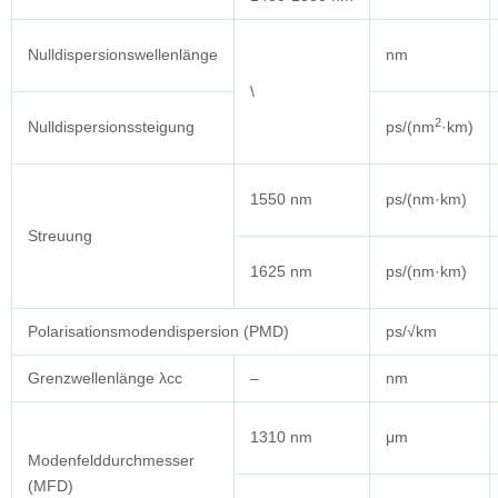
Nulldispersionswellenlänge
nm
\
2
Nulldispersionssteigung
ps/(nm
·km)
1550 nm
ps/(nm·km)
Streuung
1625 nm
ps/(nm·km)
Polarisationsmodendispersion (PMD)
ps/√km
Grenzwellenlänge λcc
–
nm
1310 nm
μm
Modenfelddurchmesser
(MFD)