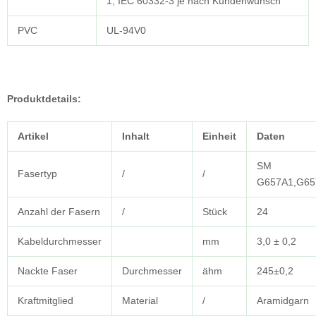
1, IEC 60332-3 je nach Kundenwunsch
PVC
UL-94V0
Produktdetails:
Artikel
Inhalt
Einheit
Daten
SM
Fasertyp
/
/
G657A1,G6
Anzahl der Fasern
/
Stück
24
Kabeldurchmesser
mm
3,0 ± 0,2
Nackte Faser
Durchmesser
ähm
245±0,2
Kraftmitglied
Material
/
Aramidgarn