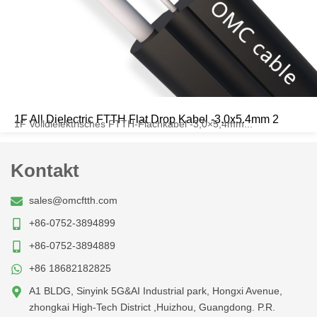
1F All Dielectric FTTH Flat Drop Kabel -3.0x5.4mm 2
1F Volldielektrisches FTTH-Flachkabel -3,0×5,4mm...
Kontakt
sales@omcftth.com
+86-0752-3894899
+86-0752-3894889
+86 18682182825
A1 BLDG, Sinyink 5G&AI Industrial park, Hongxi Avenue,
zhongkai High-Tech District ,Huizhou, Guangdong. P.R.