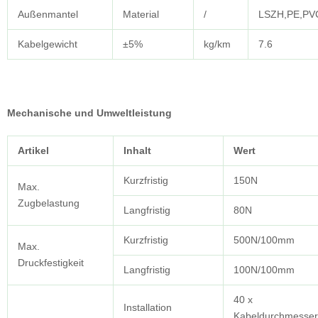
Außenmantel
Material
/
LSZH,PE,PV
Kabelgewicht
±5%
kg/km
7.6
Mechanische und Umweltleistung
Artikel
Inhalt
Wert
Kurzfristig
150N
Max.
Zugbelastung
Langfristig
80N
Kurzfristig
500N/100mm
Max.
Druckfestigkeit
Langfristig
100N/100mm
40 x
Installation
Kabeldurchmesser