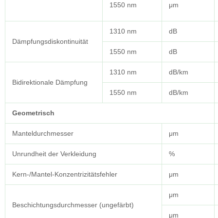
1550 nm
μm
1310 nm
dB
Dämpfungsdiskontinuität
1550 nm
dB
1310 nm
dB/km
Bidirektionale Dämpfung
1550 nm
dB/km
Geometrisch
Manteldurchmesser
μm
Unrundheit der Verkleidung
%
Kern-/Mantel-Konzentrizitätsfehler
μm
μm
Beschichtungsdurchmesser (ungefärbt)
μm