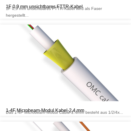
1F 0,9 mm unsichtbares FTTR-Kabel
1F 0,9 mm unsichtbares FTTR-Kabel wird als Faser
hergestellt...
1-4F Microbeam-Modul Kabel-2,4 mm
Das 1-4F Microbeam-Modul Cable-2.4mm besteht aus 1/2/4x...