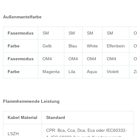
Außenmantelfarbe
Fasermodus
SM
SM
SM
SM
O
Farbe
Gelb
Blau
White
Elfenbein
O
Fasermodus
OM4
OM4
OM4
OM4
O
Farbe
Magenta
Lila
Aqua
Violett
Z
Flammhemmende Leistung
Kabel
Material
Standard
CPR: Bca, Cca, Dca, Eca oder IEC60332-
LSZH