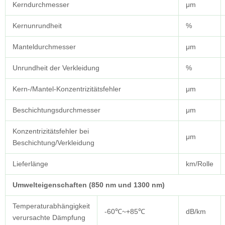
Kerndurchmesser
μm
Kernunrundheit
%
Manteldurchmesser
μm
Unrundheit der Verkleidung
%
Kern-/Mantel-Konzentrizitätsfehler
μm
Beschichtungsdurchmesser
μm
Konzentrizitätsfehler bei
μm
Beschichtung/Verkleidung
Lieferlänge
km/Rolle
Umwelteigenschaften (850 nm und 1300 nm)
Temperaturabhängigkeit
-60℃~+85℃
dB/km
verursachte Dämpfung