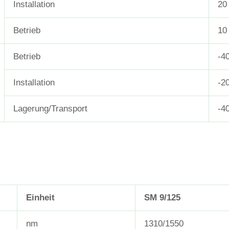
Installation
20
Betrieb
10
Betrieb
-4
Installation
-2
Lagerung/Transport
-4
Einheit
SM 9/125
nm
1310/1550