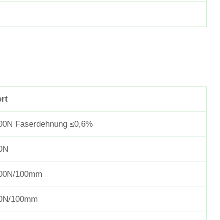
rt
00N Faserdehnung ≤0,6%
0N
00N/100mm
0N/100mm