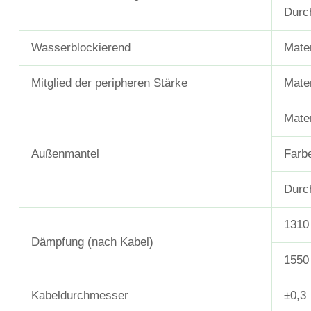
Durc
Wasserblockierend
Mater
Mitglied der peripheren Stärke
Mater
Mater
Außenmantel
Farb
Durc
1310
Dämpfung (nach Kabel)
1550
Kabeldurchmesser
±0,3