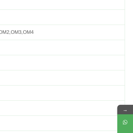
 OM2,OM3,OM4
→