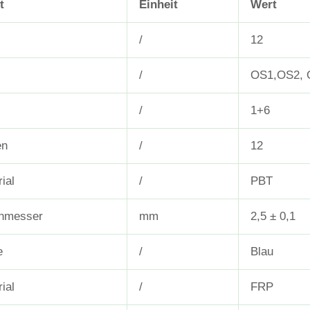
t
Einheit
Wert
/
12
/
OS1,OS2,
/
1+6
en
/
12
ial
/
PBT
hmesser
mm
2,5 ± 0,1
e
/
Blau
ial
/
FRP