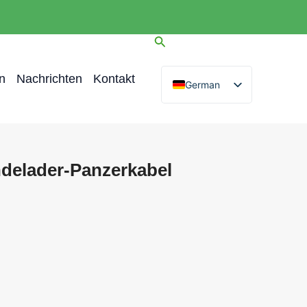
n
Nachrichten
Kontakt
German
English
Spanish
Arabic
ndelader-Panzerkabel
French
Portuguese
Russian