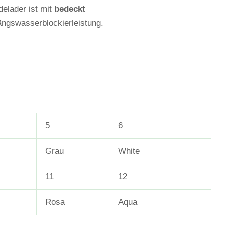
elader ist mit
bedeckt
ängswasserblockierleistung.
5
6
Grau
White
11
12
Rosa
Aqua