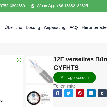
6-0752-3894889
WhatsApp:+86 18682182825
Über uns
Lösung
Anpassung
FAQ
Herunterlade
12F verseiltes Bü
GYFHTS
Anfrage senden
Teilen mit: