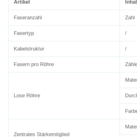
Artikel
Inhal
Faseranzahl
Zahl
Fasertyp
/
Kabelstruktur
/
Fasern pro Röhre
Zähl
Mater
Lose Röhre
Durc
Farb
Mater
Zentrales Stärkemitglied