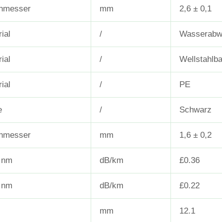
hmesser
mm
2,6 ± 0,1
ial
/
Wasserabw
ial
/
Wellstahlb
ial
/
PE
e
/
Schwarz
hmesser
mm
1,6 ± 0,2
 nm
dB/km
£0.36
 nm
dB/km
£0.22
mm
12.1