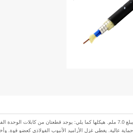
لية. يغطي غزل الأراميد الأنبوب الفولاذي كعضو قوة. وأخيرًا، يُكمل غمد 