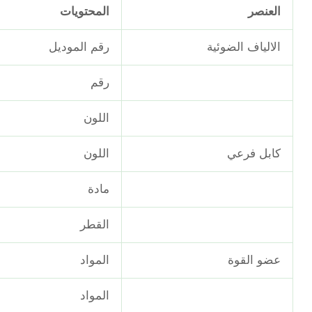
العنصر
المحتويات
الالياف الضوئية
رقم الموديل
رقم
اللون
كابل فرعي
اللون
مادة
القطر
عضو القوة
المواد
المواد