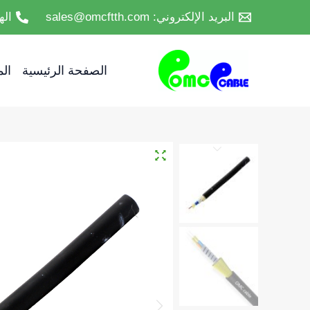
خطي
البريد الإلكتروني: sales@omcftth.com
الهاتف :86-52
لى
لمحتوى
الصفحة الرئيسية
ال