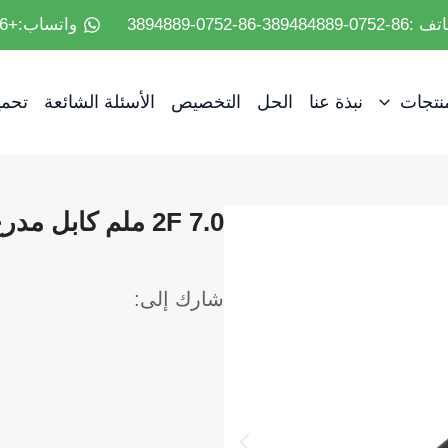
07-389484889-86-0752-3894889
واتساب:+86 18682182825
منتجات
نبذة عنا
الحل
التخصيص
الأسئلة الشائعة
تحمي
2F 7.0 ملم كابل مدرع FTTA CPRI
شارك إلى: