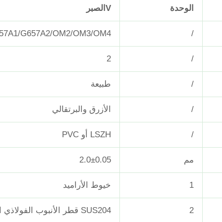
الوحدة
V
الصبر
57A1/G657A2/OM2/OM3/OM4
/
2
/
/
طبيعة
/
الأزرق والبرتقالي
/
LSZH أو PVC
مم
2.0±0.05
1
خيوط الأراميد
2
SUS204 قطر الأنبوب الفولاذي المقاوم للصدأ (Φ4.8±0.05mm)