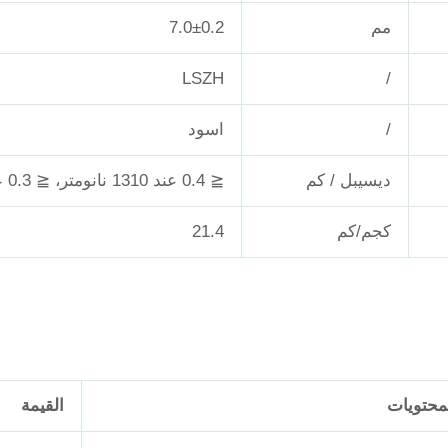
مم
7.0±0.2
LSZH
/
/
اسود
ديسيبل / كم
≦ 0.4 عند 1310 نانومتر، ≦ 0.3 عند 1550 نانومتر
كجم/كم
21.4
محتويات
القيمة