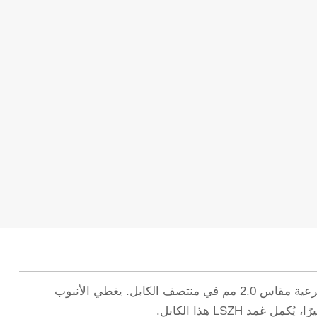
كابل CPRI هذا هو كابل CPRI من النوع المدرع مع كابل OD يبلغ 7.0 ملم. هيكلها كما يلي: يوجد قطعتان من كابلات الوحدة الفرعية مقاس 2.0 مم في منتصف الكابل. يغطي الأنبوب
LSZH هذا الكابل.