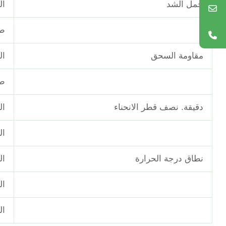
حمل الشد
ال
طو
مقاومة السحق
ال
طو
دقيقة. نصف قطر الانحناء
ال
ال
نطاق درجة الحرارة
ال
ال
ال