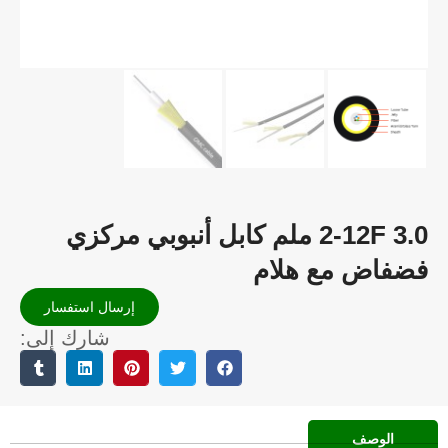
2-12F 3. ملم كابل أنبوبي مركزي
هلام
إرسال استفسار
شارك إلى: