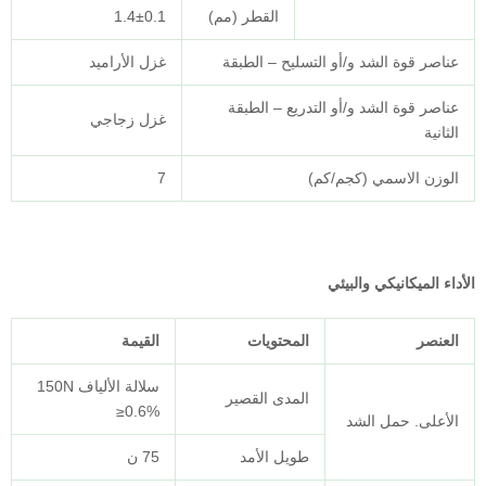
القطر (مم)
1.4±0.1
و التسليح – الطبقة
غزل الأراميد
 التدريع – الطبقة
غزل زجاجي
/كم)
7
ئي
المحتويات
القيمة
سلالة الألياف 150N
المدى القصير
≥0.6%
طويل الأمد
75 ن