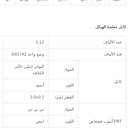
1-12
وضع واحد G657A2
البولي إثيلين عالي
المواد
الكثافة
اللون
أسود
القطر (مم)
3.0±0.2
المواد
بي بي تي
اللون
ابيض