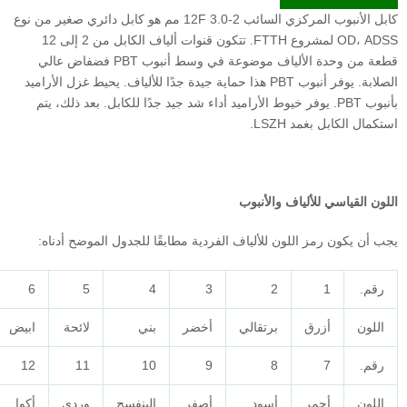
كابل الأنبوب المركزي السائب 2-12F 3.0 مم هو كابل دائري صغير من نوع
OD، ADSS لمشروع FTTH. تتكون قنوات ألياف الكابل من 2 إلى 12
قطعة من وحدة الألياف موضوعة في وسط أنبوب PBT فضفاض عالي
الصلابة. يوفر أنبوب PBT هذا حماية جيدة جدًا للألياف. يحيط غزل الأراميد
يوفر خيوط الأراميد أداء شد جيد جدًا للكابل. بعد ذلك، يتم
والأنبوب
 للألياف الفردية مطابقًا للجدول الموضح أدناه:
6
5
4
3
2
برتقالي
أخضر
بني
لائحة
ابيض
12
11
10
9
8
أسود
أصفر
البنفسج
وردي
أكوا