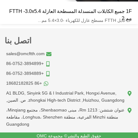
1F جميع الكابلات المنسدلة المسطحة العازلة FTTH -3.0x5.4
اتصل بنا
sales@omcftth.com
+86-0752-3894899
+86-0752-3894889
+86 18682182825
A1 BLDG, Sinyink 5G & I Industrial Park, Hong
zhongkai High-tech District ,H. ص. الصين,
عنوان شنتشن: Rm 1213، مبنى Shenbaomao، مجتمع Minqiang،
منطقة Minzhi الفرعية، منطقة Longhua، Shenzhen، مقاطعة
Guangdong
ق الطبع والنشر© مجموعة OMC