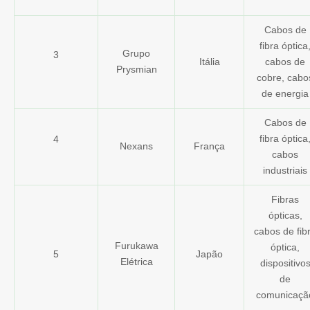
Cabos de
fibra óptica
Grupo
3
Itália
cabos de
Prysmian
cobre, cabo
de energia
Cabos de
fibra óptica
4
Nexans
França
cabos
industriais
Fibras
ópticas,
cabos de fib
Furukawa
óptica,
5
Japão
Elétrica
dispositivo
de
comunicaçã