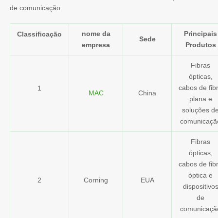
de comunicação.
nome da
Principais
Classificação
Sede
empresa
Produtos
Fibras
ópticas,
cabos de fib
1
MAC
China
plana e
soluções d
comunicaçã
Fibras
ópticas,
cabos de fib
óptica e
2
Corning
EUA
dispositivo
de
comunicaçã