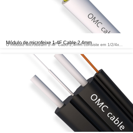
Módulo de microfeixe 1-4F Cable-2.4mm
O módulo Microbeam 1-4F Cabo-2,4mm consiste em 1/2/4x...