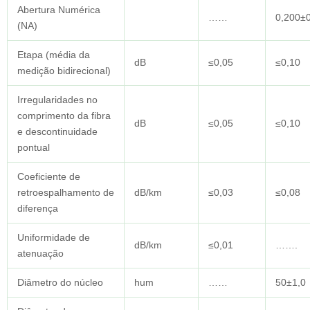
Abertura Numérica
……
0,200±
(NA)
Etapa (média da
dB
≤0,05
≤0,10
medição bidirecional)
Irregularidades no
comprimento da fibra
dB
≤0,05
≤0,10
e descontinuidade
pontual
Coeficiente de
retroespalhamento de
dB/km
≤0,03
≤0,08
diferença
Uniformidade de
dB/km
≤0,01
…….
atenuação
Diâmetro do núcleo
hum
……
50±1,0