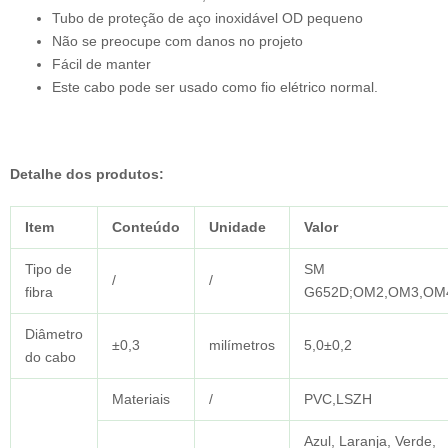
Tubo de proteção de aço inoxidável OD pequeno
Não se preocupe com danos no projeto
Fácil de manter
Este cabo pode ser usado como fio elétrico normal.
Detalhe dos produtos:
Item
Conteúdo
Unidade
Valor
Tipo de
SM
/
/
fibra
G652D;OM2,OM3,OM
Diâmetro
±0,3
milímetros
5,0±0,2
do cabo
Materiais
/
PVC,LSZH
Azul, Laranja, Verde,