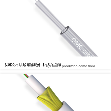
Cabo FTTR invisível 1F 0,9 mm
O cabo FTTR invisível 1F 0,9 mm é produzido como fibra...