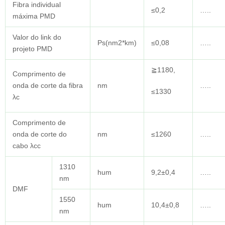
Fibra individual
≤0,2
…..
máxima PMD
Valor do link do
Ps(nm2*km)
≤0,08
…..
projeto PMD
≧1180,
Comprimento de
onda de corte da fibra
nm
…..
≤1330
λc
Comprimento de
onda de corte do
nm
≤1260
…..
cabo λcc
1310
hum
9,2±0,4
…..
nm
DMF
1550
hum
10,4±0,8
…..
nm