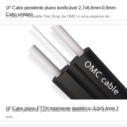
1F Cabo pendente plano tonificável 2,7x6,6mm-0,9mm
Cabo unitário
O cabo 1F Toneable Flat Drop da OMC é uma espécie de...
1F Cabo plano FTTH totalmente dielétrico -3,0x5,4mm 2
1F Cabo pendente plano totalmente dielétrico FTTH -3,0 × 5,4
mm...