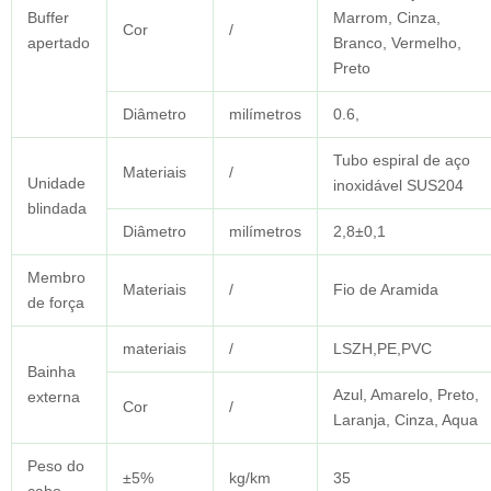
Buffer
Marrom, Cinza,
Cor
/
apertado
Branco, Vermelho,
Preto
Diâmetro
milímetros
0.6,
Tubo espiral de aço
Materiais
/
Unidade
inoxidável SUS204
blindada
Diâmetro
milímetros
2,8±0,1
Membro
Materiais
/
Fio de Aramida
de força
materiais
/
LSZH,PE,PVC
Bainha
Azul, Amarelo, Preto,
externa
Cor
/
Laranja, Cinza, Aqua
Peso do
±5%
kg/km
35