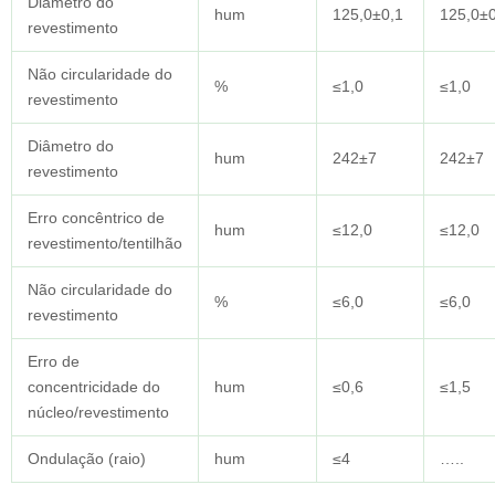
Diâmetro do
hum
125,0±0,1
125,0±0
revestimento
Não circularidade do
%
≤1,0
≤1,0
revestimento
Diâmetro do
hum
242±7
242±7
revestimento
Erro concêntrico de
hum
≤12,0
≤12,0
revestimento/tentilhão
Não circularidade do
%
≤6,0
≤6,0
revestimento
Erro de
concentricidade do
hum
≤0,6
≤1,5
núcleo/revestimento
Ondulação (raio)
hum
≤4
…..