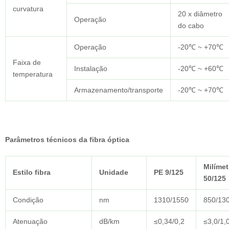
curvatura
20 x diâmetro
Operação
do cabo
Operação
-20℃ ~ +70℃
Faixa de
Instalação
-20℃ ~ +60℃
temperatura
Armazenamento/transporte
-20℃ ~ +70℃
Parâmetros técnicos da fibra óptica
Milímet
Estilo fibra
Unidade
PE 9/125
50/125
Condição
nm
1310/1550
850/13
Atenuação
dB/km
≤0,34/0,2
≤3,0/1,