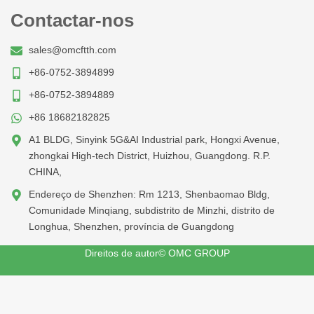
Contactar-nos
sales@omcftth.com
+86-0752-3894899
+86-0752-3894889
+86 18682182825
A1 BLDG, Sinyink 5G&AI Industrial park, Hongxi Avenue,
zhongkai High-tech District, Huizhou, Guangdong. R.P.
CHINA,
Endereço de Shenzhen: Rm 1213, Shenbaomao Bldg,
Comunidade Minqiang, subdistrito de Minzhi, distrito de
Longhua, Shenzhen, província de Guangdong
Direitos de autor© OMC GROUP