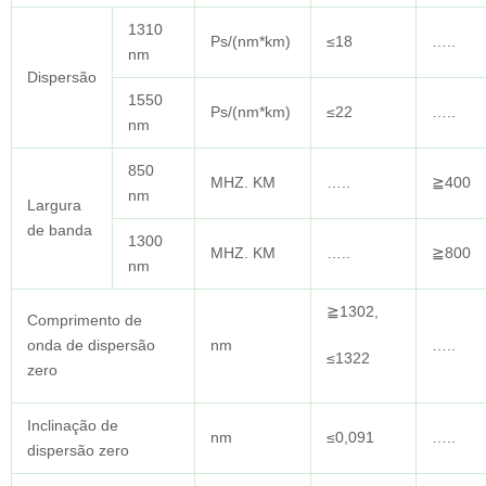
1310
Ps/(nm*km)
≤18
…..
nm
Dispersão
1550
Ps/(nm*km)
≤22
…..
nm
850
MHZ. KM
…..
≧400
nm
Largura
de banda
1300
MHZ. KM
…..
≧800
nm
≧1302,
Comprimento de
onda de dispersão
nm
…..
≤1322
zero
Inclinação de
nm
≤0,091
…..
dispersão zero