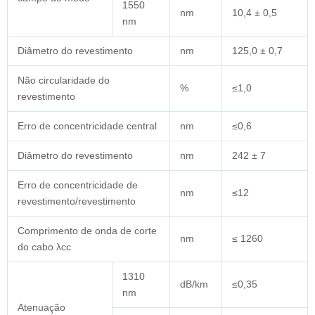
1550
nm
10,4 ± 0,5
nm
Diâmetro do revestimento
nm
125,0 ± 0,7
Não circularidade do
%
≤1,0
revestimento
Erro de concentricidade central
nm
≤0,6
Diâmetro do revestimento
nm
242 ± 7
Erro de concentricidade de
nm
≤12
revestimento/revestimento
Comprimento de onda de corte
nm
≤ 1260
do cabo λcc
1310
dB/km
≤0,35
nm
Atenuação