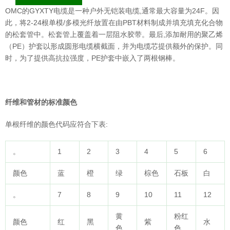
OMC的GYXTY电缆是一种户外无铠装电缆,通常最大容量为24F。因
此，将2-24根单模/多模光纤放置在由PBT材料制成并填充填充化合物
的松套管中。松套管上覆盖着一层阻水胶带。最后,添加耐用的聚乙烯
（PE）护套以形成圆形电缆横截面，并为电缆芯提供额外的保护。同
时，为了提供高抗拉强度，PE护套中嵌入了两根钢棒。
纤维和管材的标准颜色
单根纤维的颜色代码应符合下表:
。
1
2
3
4
5
6
颜色
蓝
橙
绿
棕色
石板
白
。
7
8
9
10
11
12
黄
粉红
颜色
红
黑
紫
水
色
色