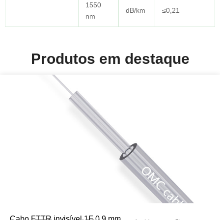
1550
dB/km
≤0,21
nm
Produtos em destaque
Cabo FTTR invisível 1F 0,9 mm