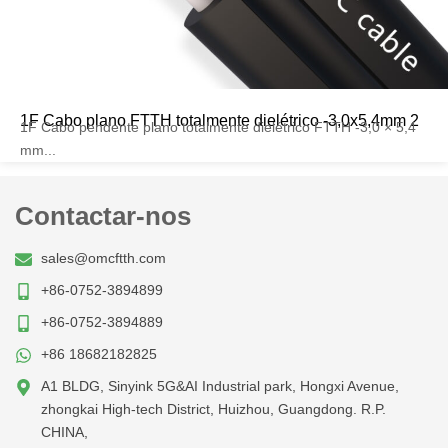
1F Cabo plano FTTH totalmente dielétrico -3,0x5,4mm 2
1F Cabo pendente plano totalmente dielétrico FTTH -3,0 × 5,4
mm...
Contactar-nos
sales@omcftth.com
+86-0752-3894899
+86-0752-3894889
+86 18682182825
A1 BLDG, Sinyink 5G&AI Industrial park, Hongxi Avenue,
zhongkai High-tech District, Huizhou, Guangdong. R.P.
CHINA,