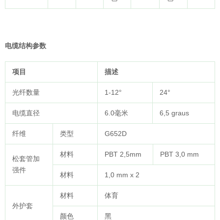
电缆
结构参数
项目
描述
光纤数量
1-12°
24°
电缆直径
6.0毫米
6,5 graus
纤维
类型
G652D
材料
PBT 2,5mm
PBT 3,0 mm
松套管加
强件
材料
1,0 mm x 2
材料
体育
外护套
颜色
黑