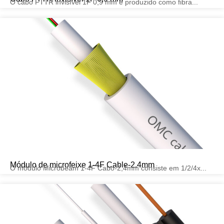
O cabo FTTR invisível 1F 0,9 mm é produzido como fibra...
Módulo de microfeixe 1-4F Cable-2.4mm
O módulo Microbeam 1-4F Cabo-2,4mm consiste em 1/2/4x...