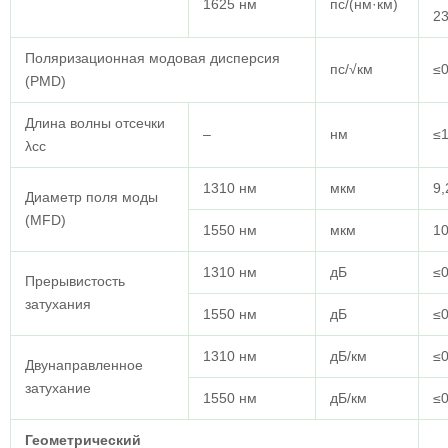
1625 нм
пс/(нм·км)
23
Поляризационная модовая дисперсия
пс/√км
≤0
(PMD)
Длина волны отсечки
–
нм
≤
λcc
1310 нм
мкм
9,
Диаметр поля моды
(MFD)
1550 нм
мкм
10
1310 нм
дБ
≤0
Прерывистость
затухания
1550 нм
дБ
≤0
1310 нм
дБ/км
≤0
Двунаправленное
затухание
1550 нм
дБ/км
≤0
Геометрический