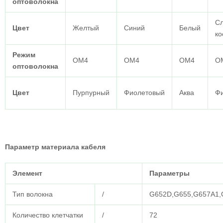
оптоволокна
С
Цвет
Желтый
Синий
Белый
ко
Режим
ОМ4
ОМ4
ОМ4
О
оптоволокна
Цвет
Пурпурный
Фиолетовый
Аква
Ф
Параметр материала кабеля
Элемент
Параметры
Тип волокна
/
G652D,G655,G657A1
Количество клетчатки
/
72