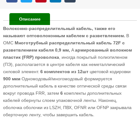
Описание
Волоконно-распределительный кабель, также его
называют оптоволоконным кабелем с разветвлением.
В
ОМС
Многотрубный распределительный кабель 72F с
разветвлением кабеля 0,9 мм
,
A
армированный волокном
пластик (FRP)
проволока
, иногда покрытый полиэтиленом
(ПЭ), располагается в центре кабеля как неметаллический
силовой элемент.
6 комплектов
из
12
шт
цветовой кодировки
900 мкм
Одномодовый/многомодовый формируется
дополнительный кабель в качестве оптической среды связи
вокруг провода FRR, затем
6
комплекты дополнительных
кабелей обернуты слоем упаковочной ленты. Наконец,
оболочка оболочки из LSZH, ПВХ, OFNR или OFNP закрывала
оберточную ленту, чтобы завершить кабель.