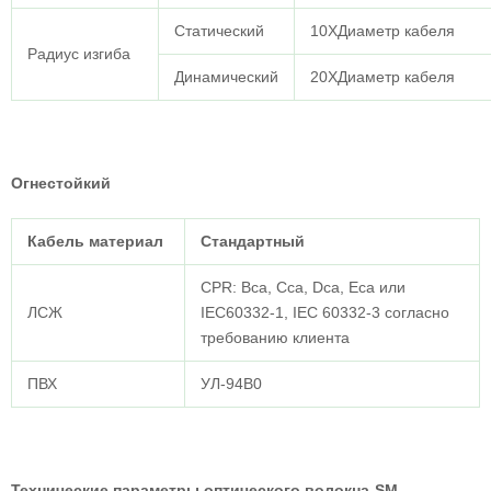
Статический
10XДиаметр кабеля
Радиус изгиба
Динамический
20XДиаметр кабеля
Огнестойкий
Кабель
материал
Стандартный
CPR: Bca, Cca, Dca, Eca или
ЛСЖ
IEC60332-1, IEC 60332-3 согласно
требованию клиента
ПВХ
УЛ-94В0
Технические параметры оптического волокна-SM