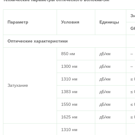
З
Параметр
Условия
Единицы
G
Оптические характеристики
850 нм
дБ/км
–
1300 нм
дБ/км
–
1310 нм
дБ/км
≤ 
Затухание
1383 нм
дБ/км
≤ 
1550 нм
дБ/км
≤ 
1625 нм
дБ/км
≤ 
1310 нм