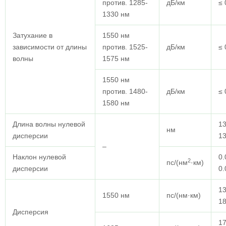
против. 1285-
дБ/км
≤ 
1330 нм
Затухание в
1550 нм
зависимости от длины
против. 1525-
дБ/км
≤ 
волны
1575 нм
1550 нм
против. 1480-
дБ/км
≤ 
1580 нм
Длина волны нулевой
13
нм
дисперсии
1
–
Наклон нулевой
0.
2
пс/(нм
·км)
дисперсии
0.
13
1550 нм
пс/(нм·км)
18
Дисперсия
17