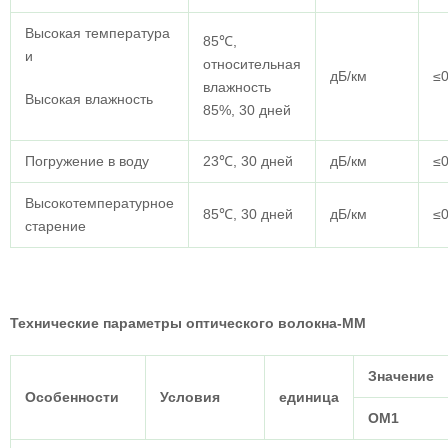
Высокая температура
85℃,
и
относительная
дБ/км
≤0
влажность
Высокая влажность
85%, 30 дней
Погружение в воду
23℃, 30 дней
дБ/км
≤0
Высокотемпературное
85℃, 30 дней
дБ/км
≤0
старение
Технические параметры оптического волокна-ММ
Значение
Особенности
Условия
единица
ОМ1