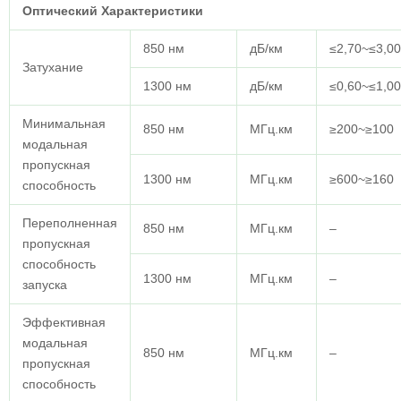
Оптический
Характеристики
850 нм
дБ/км
≤2,70~≤3,00
Затухание
1300 нм
дБ/км
≤0,60~≤1,00
Минимальная
850 нм
МГц.км
≥200~≥100
модальная
пропускная
1300 нм
МГц.км
≥600~≥160
способность
Переполненная
850 нм
МГц.км
–
пропускная
способность
1300 нм
МГц.км
–
запуска
Эффективная
модальная
850 нм
МГц.км
–
пропускная
способность