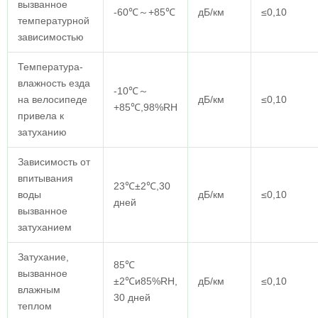
вызванное
-60℃～+85℃
дБ/км
≤0,10
температурной
зависимостью
Температура-
влажность езда
-10℃～
на велосипеде
дБ/км
≤0,10
+85℃,98%RH
привела к
затуханию
Зависимость от
впитывания
23℃±2℃,30
воды
дБ/км
≤0,10
дней
вызванное
затуханием
Затухание,
85℃
вызванное
±2℃и85%RH,
дБ/км
≤0,10
влажным
30 дней
теплом