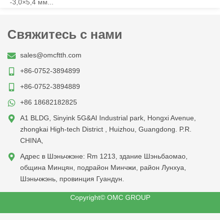
-3,0×5,4 мм...
Свяжитесь с нами
sales@omcftth.com
+86-0752-3894899
+86-0752-3894889
+86 18682182825
A1 BLDG, Sinyink 5G&AI Industrial park, Hongxi Avenue,
zhongkai High-tech District , Huizhou, Guangdong. P.R.
CHINA,
Адрес в Шэньчжэне: Rm 1213, здание Шэньбаомао,
община Минцян, подрайон Минчжи, район Лунхуа,
Шэньчжэнь, провинция Гуандун.
Copyright© OMC GROUP