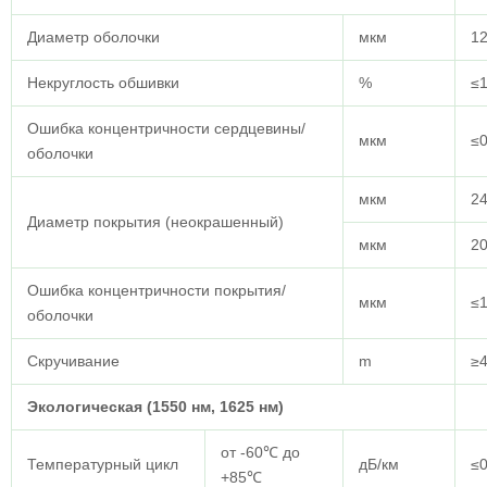
Диаметр оболочки
мкм
12
Некруглость обшивки
%
≤1
Ошибка концентричности сердцевины/
мкм
≤0
оболочки
мкм
24
Диаметр покрытия (неокрашенный)
мкм
20
Ошибка концентричности покрытия/
мкм
≤
оболочки
Скручивание
m
≥
Экологическая (1550 нм, 1625 нм)
от -60℃ до
Температурный цикл
дБ/км
≤0
+85℃