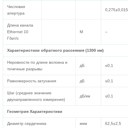
Числовая
0,275±0,015
апертура
Длина канала
Ethernet 10
M
–
Гбит/с
Характеристики обратного рассеяния (1300 нм)
Неровности по длине волокна и
дБ
≤0,1
точечные разрывы
Равномерность затухания
дБ
≤0,1
Шаг (среднее значение
дБ/км
≤0,1
двунаправленного измерения)
Геометрия
Характеристики
Диаметр сердечника
мкм
62,5±2,5