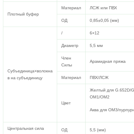
Материал
ЛСЖ или ПВХ
Плотный буфер
ОД
0,85±0,05 (мм)
/
6×12
Диаметр
5,5 мм
Член
Арамидная пряжа
Силы
Субъединица×волокна
Материал
ПВХ/ЛСЖ
в на субъединицу
Желтый для G.652D/G
OM1/OM2
Цвет
Аква для OM3/пурпур
Центральная сила
ОД
5,5 (мм)