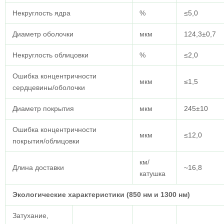
Некруглость ядра
%
≤5,0
Диаметр оболочки
мкм
124,3±0,7
Некруглость облицовки
%
≤2,0
Ошибка концентричности
мкм
≤1,5
сердцевины/оболочки
Диаметр покрытия
мкм
245±10
Ошибка концентричности
мкм
≤12,0
покрытия/облицовки
км/
Длина доставки
~16,8
катушка
Экологические характеристики (850 нм и 1300 нм)
Затухание,