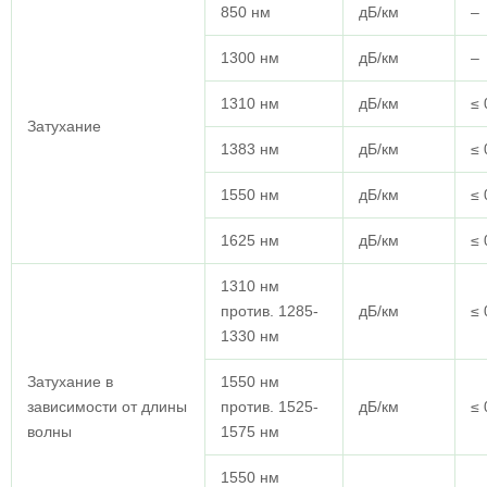
850 нм
дБ/км
–
1300 нм
дБ/км
–
1310 нм
дБ/км
≤ 
Затухание
1383 нм
дБ/км
≤ 
1550 нм
дБ/км
≤ 
1625 нм
дБ/км
≤ 
1310 нм
против. 1285-
дБ/км
≤ 
1330 нм
Затухание в
1550 нм
зависимости от длины
против. 1525-
дБ/км
≤ 
волны
1575 нм
1550 нм