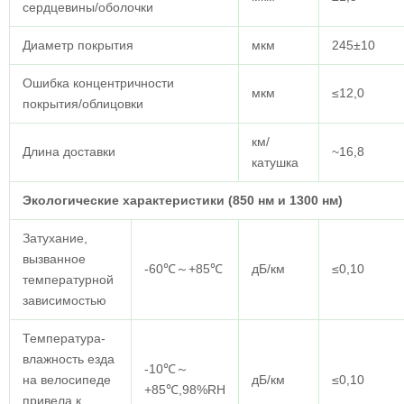
сердцевины/оболочки
Диаметр покрытия
мкм
245±10
Ошибка концентричности
мкм
≤12,0
покрытия/облицовки
км/
Длина доставки
~16,8
катушка
Экологические характеристики (850 нм и 1300 нм)
Затухание,
вызванное
-60℃～+85℃
дБ/км
≤0,10
температурной
зависимостью
Температура-
влажность езда
-10℃～
на велосипеде
дБ/км
≤0,10
+85℃,98%RH
привела к