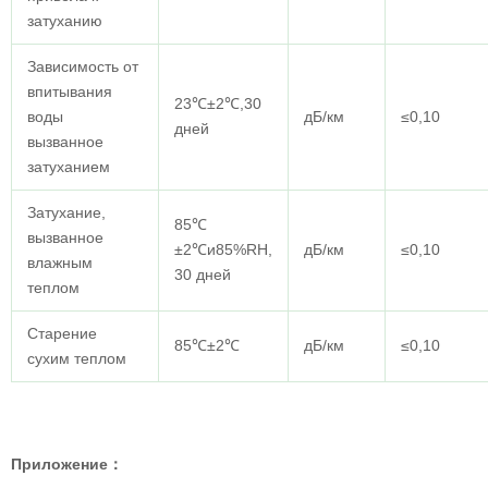
затуханию
Зависимость от
впитывания
23℃±2℃,30
воды
дБ/км
≤0,10
дней
вызванное
затуханием
Затухание,
85℃
вызванное
±2℃и85%RH,
дБ/км
≤0,10
влажным
30 дней
теплом
Старение
85℃±2℃
дБ/км
≤0,10
сухим теплом
Приложение
：