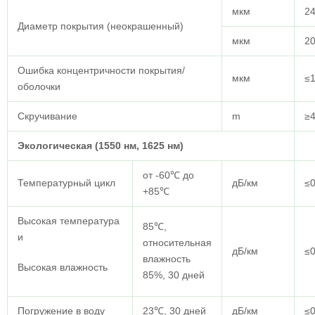
мкм
24
Диаметр покрытия (неокрашенный)
мкм
20
Ошибка концентричности покрытия/
мкм
≤
оболочки
Скручивание
m
≥
Экологическая (1550 нм, 1625 нм)
от -60℃ до
Температурный цикл
дБ/км
≤0
+85℃
Высокая температура
85℃,
и
относительная
дБ/км
≤0
влажность
Высокая влажность
85%, 30 дней
Погружение в воду
23℃, 30 дней
дБ/км
≤0