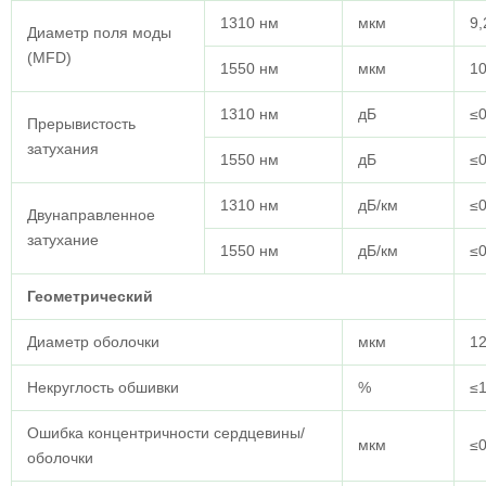
1310 нм
мкм
9,
Диаметр поля моды
(MFD)
1550 нм
мкм
10
1310 нм
дБ
≤0
Прерывистость
затухания
1550 нм
дБ
≤0
1310 нм
дБ/км
≤0
Двунаправленное
затухание
1550 нм
дБ/км
≤0
Геометрический
Диаметр оболочки
мкм
12
Некруглость обшивки
%
≤1
Ошибка концентричности сердцевины/
мкм
≤0
оболочки