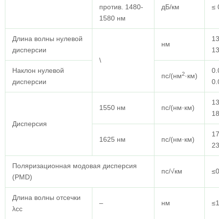
против. 1480-
дБ/км
≤ 
1580 нм
Длина волны нулевой
13
нм
дисперсии
1
\
Наклон нулевой
0.
2
пс/(нм
·км)
дисперсии
0.
13
1550 нм
пс/(нм·км)
18
Дисперсия
17
1625 нм
пс/(нм·км)
23
Поляризационная модовая дисперсия
пс/√км
≤0
(PMD)
Длина волны отсечки
–
нм
≤
λcc