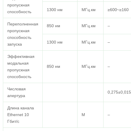
пропускная
1300 нм
МГц.км
≥600~≥160
способность
Переполненная
850 нм
МГц.км
–
пропускная
способность
1300 нм
МГц.км
–
запуска
Эффективная
модальная
850 нм
МГц.км
–
пропускная
способность
Числовая
0,275±0,015
апертура
Длина канала
Ethernet 10
M
–
Гбит/с