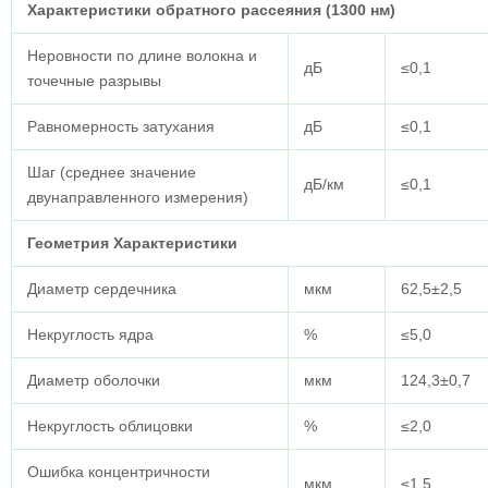
Характеристики обратного рассеяния (1300 нм)
Неровности по длине волокна и
дБ
≤0,1
точечные разрывы
Равномерность затухания
дБ
≤0,1
Шаг (среднее значение
дБ/км
≤0,1
двунаправленного измерения)
Геометрия
Характеристики
Диаметр сердечника
мкм
62,5±2,5
Некруглость ядра
%
≤5,0
Диаметр оболочки
мкм
124,3±0,7
Некруглость облицовки
%
≤2,0
Ошибка концентричности
мкм
≤1,5