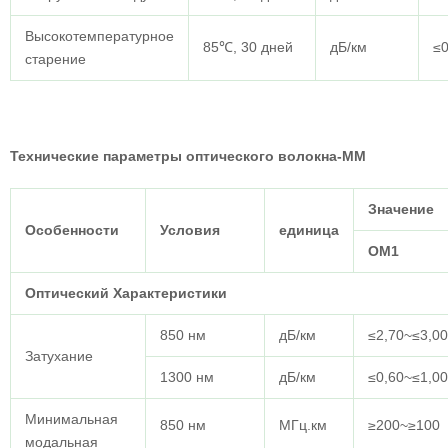
Высокотемпературное
85℃, 30 дней
дБ/км
≤0
старение
Технические параметры оптического волокна-ММ
Значение
Особенности
Условия
единица
ОМ1
Оптический
Характеристики
850 нм
дБ/км
≤2,70~≤3,00
Затухание
1300 нм
дБ/км
≤0,60~≤1,00
Минимальная
850 нм
МГц.км
≥200~≥100
модальная