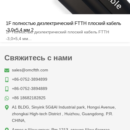
1F полностью диэлектрический FTTH плоский кабель
-3,0x5,4 мм 2
1F Полностью диэлектрический плоский кабель FTTH
-3,0×5,4 мм...
Свяжитесь с нами
sales@omcftth.com
+86-0752-3894899
+86-0752-3894889
+86 18682182825
A1 BLDG, Sinyink 5G&AI Industrial park, Hongxi Avenue,
zhongkai High-tech District , Huizhou, Guangdong. P.R.
CHINA,
Адрес в Шэньчжэне: Rm 1213, здание Шэньбаомао,