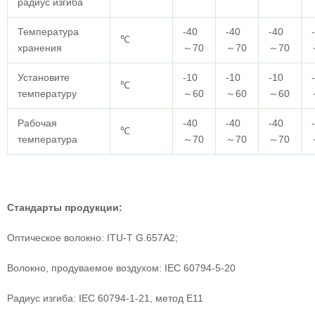
радиус изгиба
Температура
-40
-40
-40
℃
хранения
～70
～70
～70
Установите
-10
-10
-10
℃
температуру
～60
～60
～60
Рабочая
-40
-40
-40
℃
температура
～70
～70
～70
Стандарты продукции:
Оптическое волокно: ITU-T G.657A2;
Волокно, продуваемое воздухом: IEC 60794-5-20
Радиус изгиба: IEC 60794-1-21, метод E11