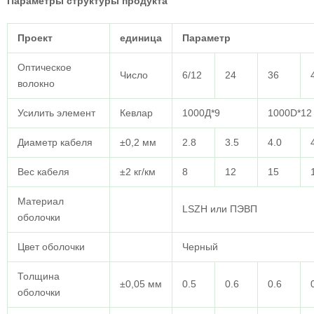
Параметры структуры продукта
Проект
единица
Параметр
Оптическое
Число
6/12
24
36
волокно
Усилить элемент
Кевлар
1000Д*9
1000D*12
Диаметр кабеля
±0,2 мм
2.8
3.5
4.0
Вес кабеля
±2 кг/км
8
12
15
Материал
LSZH или ПЭВП
оболочки
Цвет оболочки
Черный
Толщина
±0,05 мм
0.5
0.6
0.6
оболочки