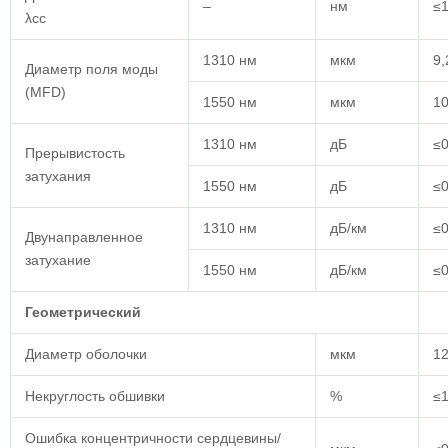
–
нм
≤
λcc
1310 нм
мкм
9,
Диаметр поля моды
(MFD)
1550 нм
мкм
10
1310 нм
дБ
≤0
Прерывистость
затухания
1550 нм
дБ
≤0
1310 нм
дБ/км
≤0
Двунаправленное
затухание
1550 нм
дБ/км
≤0
Геометрический
Диаметр оболочки
мкм
12
Некруглость обшивки
%
≤1
Ошибка концентричности сердцевины/