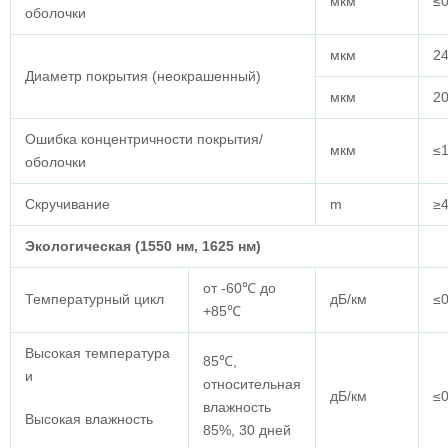
мкм
≤0
оболочки
мкм
24
Диаметр покрытия (неокрашенный)
мкм
20
Ошибка концентричности покрытия/
мкм
≤
оболочки
Скручивание
m
≥
Экологическая (1550 нм, 1625 нм)
от -60℃ до
Температурный цикл
дБ/км
≤0
+85℃
Высокая температура
85℃,
и
относительная
дБ/км
≤0
влажность
Высокая влажность
85%, 30 дней