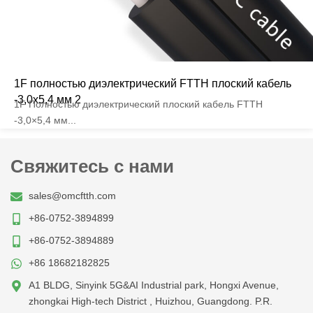
1F полностью диэлектрический FTTH плоский кабель
-3,0x5,4 мм 2
1F Полностью диэлектрический плоский кабель FTTH
-3,0×5,4 мм...
Свяжитесь с нами
sales@omcftth.com
+86-0752-3894899
+86-0752-3894889
+86 18682182825
A1 BLDG, Sinyink 5G&AI Industrial park, Hongxi Avenue,
zhongkai High-tech District , Huizhou, Guangdong. P.R.