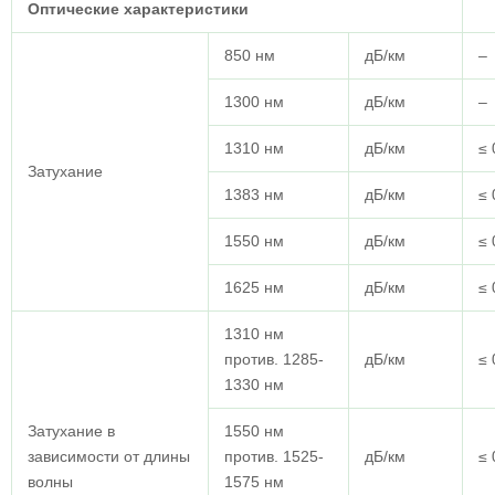
Оптические характеристики
850 нм
дБ/км
–
1300 нм
дБ/км
–
1310 нм
дБ/км
≤ 
Затухание
1383 нм
дБ/км
≤ 
1550 нм
дБ/км
≤ 
1625 нм
дБ/км
≤ 
1310 нм
против. 1285-
дБ/км
≤ 
1330 нм
Затухание в
1550 нм
зависимости от длины
против. 1525-
дБ/км
≤ 
волны
1575 нм