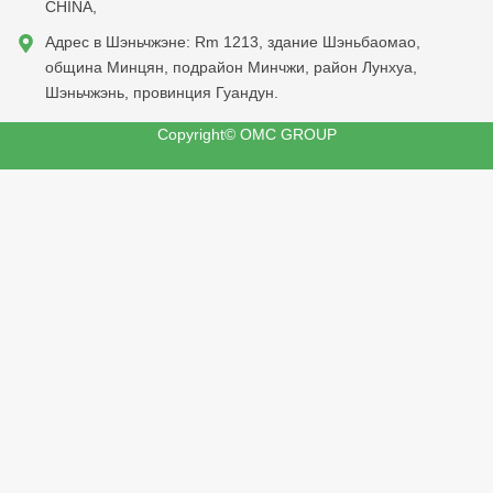
CHINA,
Адрес в Шэньчжэне: Rm 1213, здание Шэньбаомао,
община Минцян, подрайон Минчжи, район Лунхуа,
Шэньчжэнь, провинция Гуандун.
Copyright© OMC GROUP