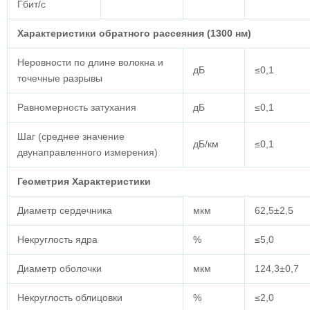
Гбит/с
Характеристики обратного рассеяния (1300 нм)
Неровности по длине волокна и
дБ
≤0,1
точечные разрывы
Равномерность затухания
дБ
≤0,1
Шаг (среднее значение
дБ/км
≤0,1
двунаправленного измерения)
Геометрия
Характеристики
Диаметр сердечника
мкм
62,5±2,5
Некруглость ядра
%
≤5,0
Диаметр оболочки
мкм
124,3±0,7
Некруглость облицовки
%
≤2,0