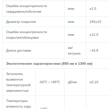
Ошибка концентричности
мкм
≤1,5
сердцевины/оболочки
Диаметр покрытия
мкм
245±10
Ошибка концентричности
мкм
≤12,0
покрытия/облицовки
км/
Длина доставки
~16,8
катушка
Экологические характеристики (850 нм и 1300 нм)
Затухание,
вызванное
-60℃～+85℃
дБ/км
≤0,10
температурной
зависимостью
Температура-
влажность езда