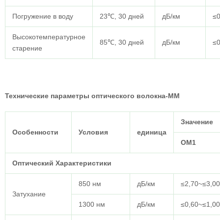
Погружение в воду
23℃, 30 дней
дБ/км
≤0
Высокотемпературное
85℃, 30 дней
дБ/км
≤0
старение
Технические параметры оптического волокна-ММ
Значение
Особенности
Условия
единица
ОМ1
Оптический
Характеристики
850 нм
дБ/км
≤2,70~≤3,00
Затухание
1300 нм
дБ/км
≤0,60~≤1,00