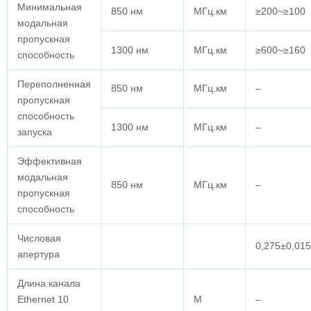
Минимальная
850 нм
МГц.км
≥200~≥100
модальная
пропускная
1300 нм
МГц.км
≥600~≥160
способность
Переполненная
850 нм
МГц.км
–
пропускная
способность
1300 нм
МГц.км
–
запуска
Эффективная
модальная
850 нм
МГц.км
–
пропускная
способность
Числовая
0,275±0,015
апертура
Длина канала
Ethernet 10
M
–