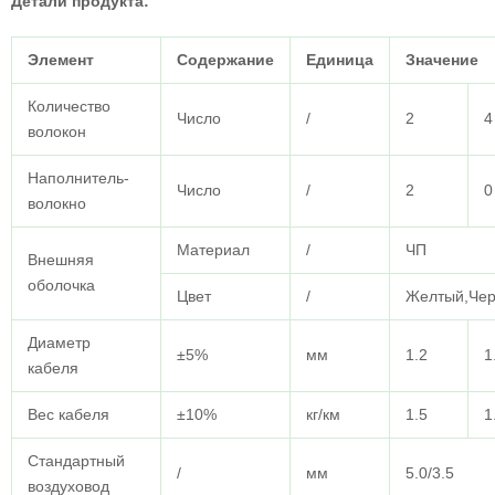
Детали продукта:
Элемент
Содержание
Единица
Значение
Количество
Число
/
2
4
волокон
Наполнитель-
Число
/
2
0
волокно
Материал
/
ЧП
Внешняя
оболочка
Цвет
/
Желтый,Че
Диаметр
±5%
мм
1.2
1
кабеля
Вес кабеля
±10%
кг/км
1.5
1
Стандартный
/
мм
5.0/3.5
воздуховод