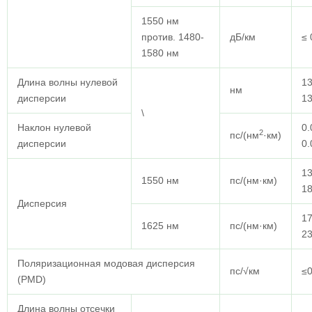
1550 нм
против. 1480-
дБ/км
≤ 
1580 нм
Длина волны нулевой
13
нм
дисперсии
1
\
Наклон нулевой
0.
2
пс/(нм
·км)
дисперсии
0.
13
1550 нм
пс/(нм·км)
18
Дисперсия
17
1625 нм
пс/(нм·км)
23
Поляризационная модовая дисперсия
пс/√км
≤0
(PMD)
Длина волны отсечки