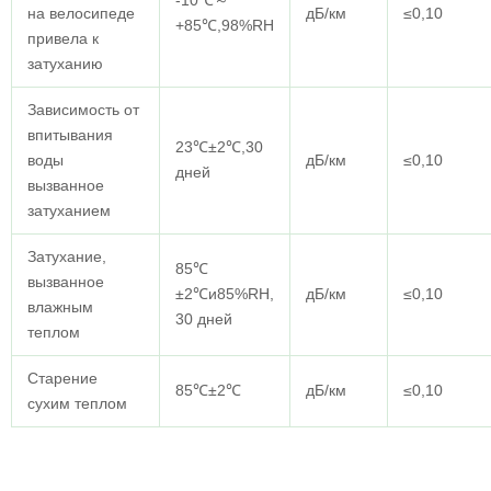
-10℃～
на велосипеде
дБ/км
≤0,10
+85℃,98%RH
привела к
затуханию
Зависимость от
впитывания
23℃±2℃,30
воды
дБ/км
≤0,10
дней
вызванное
затуханием
Затухание,
85℃
вызванное
±2℃и85%RH,
дБ/км
≤0,10
влажным
30 дней
теплом
Старение
85℃±2℃
дБ/км
≤0,10
сухим теплом