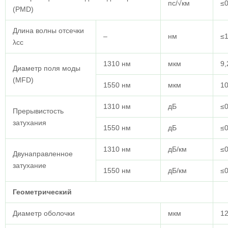
пс/√км
≤0
(PMD)
Длина волны отсечки
–
нм
≤
λcc
1310 нм
мкм
9,
Диаметр поля моды
(MFD)
1550 нм
мкм
10
1310 нм
дБ
≤0
Прерывистость
затухания
1550 нм
дБ
≤0
1310 нм
дБ/км
≤0
Двунаправленное
затухание
1550 нм
дБ/км
≤0
Геометрический
Диаметр оболочки
мкм
12