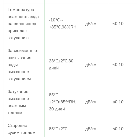
Температура-
влажность езда
-10℃～
на велосипеде
дБ/км
≤0,10
+85℃,98%RH
привела к
затуханию
Зависимость от
впитывания
23℃±2℃,30
воды
дБ/км
≤0,10
дней
вызванное
затуханием
Затухание,
85℃
вызванное
±2℃и85%RH,
дБ/км
≤0,10
влажным
30 дней
теплом
Старение
85℃±2℃
дБ/км
≤0,10
сухим теплом