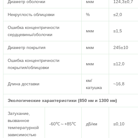
Диаметр оболочки
мкм
124,3±0,7
Некруглость облицовки
%
≤2,0
Ошибка концентричности
мкм
≤1,5
сердцевины/оболочки
Диаметр покрытия
мкм
245±10
Ошибка концентричности
мкм
≤12,0
покрытия/облицовки
км/
Длина доставки
~16,8
катушка
Экологические характеристики (850 нм и 1300 нм)
Затухание,
вызванное
-60℃～+85℃
дБ/км
≤0,10
температурной
зависимостью