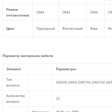
Режим
ОМ4
ОМ4
ОМ4
О
оптоволокна
Цвет
Пурпурный
Фиолетовый
Аква
Ф
Параметр материала кабеля
Элемент
Параметры
Тип
G652D,G655,G657A1,G657A2,G
волокна
Количество
12
волокон