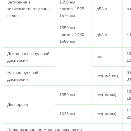
Затухание в
1550 нм
зависимости от длины
против. 1525-
дБ/км
≤ 
волны
1575 нм
1550 нм
против. 1480-
дБ/км
≤ 
1580 нм
Длина волны нулевой
13
нм
дисперсии
1
–
Наклон нулевой
0.
2
пс/(нм
·км)
дисперсии
0.
13
1550 нм
пс/(нм·км)
18
Дисперсия
17
1625 нм
пс/(нм·км)
23
Поляризационная модовая дисперсия