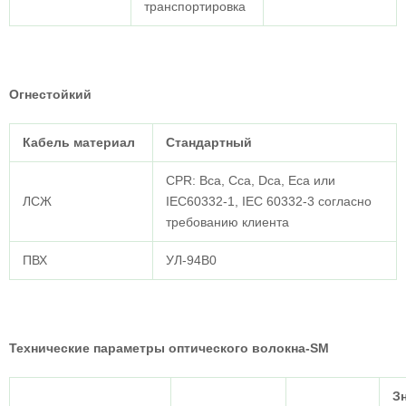
транспортировка
Огнестойкий
Кабель
материал
Стандартный
CPR: Bca, Cca, Dca, Eca или
ЛСЖ
IEC60332-1, IEC 60332-3 согласно
требованию клиента
ПВХ
УЛ-94В0
Технические параметры оптического волокна-SM
З