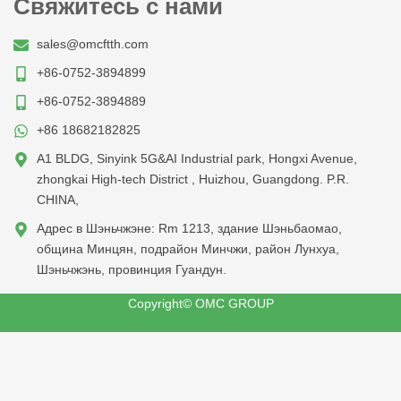
Свяжитесь с нами
sales@omcftth.com
+86-0752-3894899
+86-0752-3894889
+86 18682182825
A1 BLDG, Sinyink 5G&AI Industrial park, Hongxi Avenue,
zhongkai High-tech District , Huizhou, Guangdong. P.R.
CHINA,
Адрес в Шэньчжэне: Rm 1213, здание Шэньбаомао,
община Минцян, подрайон Минчжи, район Лунхуа,
Шэньчжэнь, провинция Гуандун.
Copyright© OMC GROUP