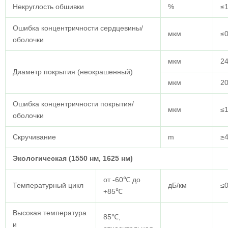
Некруглость обшивки
%
≤1
Ошибка концентричности сердцевины/
мкм
≤0
оболочки
мкм
24
Диаметр покрытия (неокрашенный)
мкм
20
Ошибка концентричности покрытия/
мкм
≤
оболочки
Скручивание
m
≥
Экологическая (1550 нм, 1625 нм)
от -60℃ до
Температурный цикл
дБ/км
≤0
+85℃
Высокая температура
85℃,
и