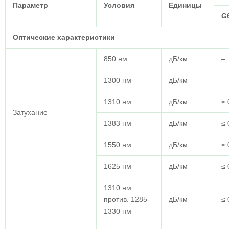
Параметр
Условия
Единицы
G
Оптические характеристики
850 нм
дБ/км
–
1300 нм
дБ/км
–
1310 нм
дБ/км
≤ 
Затухание
1383 нм
дБ/км
≤ 
1550 нм
дБ/км
≤ 
1625 нм
дБ/км
≤ 
1310 нм
против. 1285-
дБ/км
≤ 
1330 нм