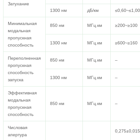
Затухание
1300 нм
дБ/км
≤0,60~≤1,00
Минимальная
850 нм
МГц.км
≥200~≥100
модальная
пропускная
1300 нм
МГц.км
≥600~≥160
способность
Переполненная
850 нм
МГц.км
–
пропускная
способность
1300 нм
МГц.км
–
запуска
Эффективная
модальная
850 нм
МГц.км
–
пропускная
способность
Числовая
0,275±0,015
апертура