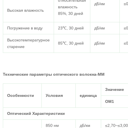
относительная
дБ/км
≤0
влажность
Высокая влажность
85%, 30 дней
Погружение в воду
23℃, 30 дней
дБ/км
≤0
Высокотемпературное
85℃, 30 дней
дБ/км
≤0
старение
Технические параметры оптического волокна-ММ
Значение
Особенности
Условия
единица
ОМ1
Оптический
Характеристики
850 нм
дБ/км
≤2,70~≤3,00