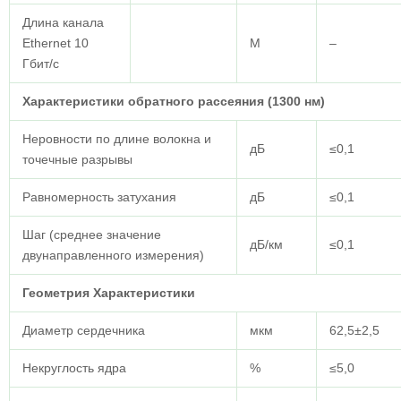
Длина канала
Ethernet 10
M
–
Гбит/с
Характеристики обратного рассеяния (1300 нм)
Неровности по длине волокна и
дБ
≤0,1
точечные разрывы
Равномерность затухания
дБ
≤0,1
Шаг (среднее значение
дБ/км
≤0,1
двунаправленного измерения)
Геометрия
Характеристики
Диаметр сердечника
мкм
62,5±2,5
Некруглость ядра
%
≤5,0