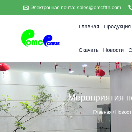
Перейти
Электронная почта: sales@omcftth.com
к
содержанию
Главная
Продукция
Скачать
Новости
С
Мероприятия по
Главная
Новост
/