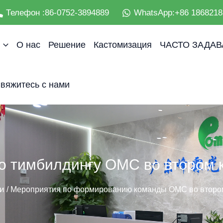
Телефон :86-0752-3894889
WhatsApp:+86 1868218
О нас
Решение
Кастомизация
ЧАСТО ЗАДА
вяжитесь с нами
 тимбилдингу OMC во втором к
и
/ Мероприятия по формированию команды OMC во втором 