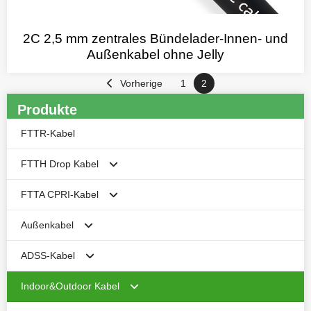
2C 2,5 mm zentrales Bündelader-Innen- und
Außenkabel ohne Jelly
Vorherige
1
2
Produkte
FTTR-Kabel
FTTH Drop Kabel
FTTA CPRI-Kabel
Butterfly-Flachkabel für FTTH
Außenkabel
Antenne Selbsttragend FTTH Fallkabel
Gepanzertes CPRI-Kabel
ADSS-Kabel
1-4cores No-Armored Round Duct FTTH Drop Kabel
Ungepanzertes CPRI-Kabel
Gepanzertes Außenkabel
Indoor&Outdoor Kabel
1-4cores Einfach armiertes FTTH-Außenkabel
Nicht gepanzertes Kabel
ADSS-Kabel Einzelmantel